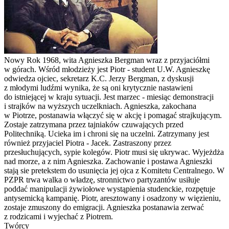
Nowy Rok 1968, wita Agnieszka Bergman wraz z przyjaciółmi
w górach. Wśród młodzieży jest Piotr - student U.W. Agnieszkę
odwiedza ojciec, sekretarz K.C. Jerzy Bergman, z dyskusji
z młodymi ludźmi wynika, że są oni krytycznie nastawieni
do istniejącej w kraju sytuacji. Jest marzec - miesiąc demonstracji
i strajków na wyższych uczelkniach. Agnieszka, zakochana
w Piotrze, postanawia włączyć się w akcję i pomagać strajkującym.
Zostaje zatrzymana przez tajniaków czuwających przed
Politechniką. Ucieka im i chroni się na uczelni. Zatrzymany jest
również przyjaciel Piotra - Jacek. Zastraszony przez
przesłuchujących, sypie kolegów. Piotr musi się ukrywac. Wyjeżdża
nad morze, a z nim Agnieszka. Zachowanie i postawa Agnieszki
stają sie pretekstem do usunięcia jej ojca z Komitetu Centralnego. W
PZPR trwa walka o władzę, stronnictwo partyzantów usiłuje
poddać manipulacji żywiołowe wystąpienia studenckie, rozpętuje
antysemicką kampanię. Piotr, aresztowany i osadzony w więzieniu,
zostaje zmuszony do emigracji. Agnieszka postanawia zerwać
z rodzicami i wyjechać z Piotrem.
Twórcy