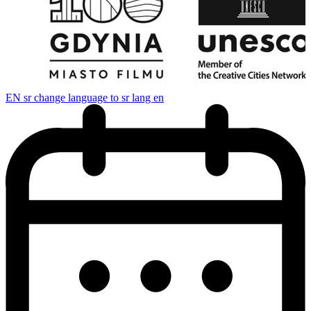
EN
sr change language to sr lang en