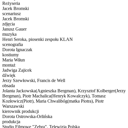
Reżyseria
Jacek Bromski
scenariusz
Jacek Bromski
zdjęcia
Janusz Gauer
muzyka
Henri Seroka, piosenki zespołu KLAN
scenografia
Dorota Ignaczak
kostiumy
Maria Wiłun
montaż
Jadwiga Zajicek
dźwięk
Jerzy Szewłowski, Francis de Well
obsada
Jolanta Jackowska(Agnieszka Bergman), Krzysztof Kolberger(Jerzy
Bergman), Piotr Machalica(Henryk Kowalczyk), Tomasz
Kozłowicz(Piotr), Maria Chwalibóg(matka Piotra), Piotr
Warszawski
kierownik produkcji
Dorota Ostrowska-Orlińska
produkcja
Studio Filmowe "Zebra", Telewizja Polska