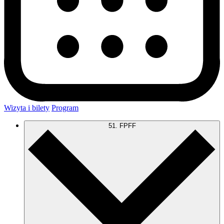
Wizyta i bilety
Program
51. FPFF