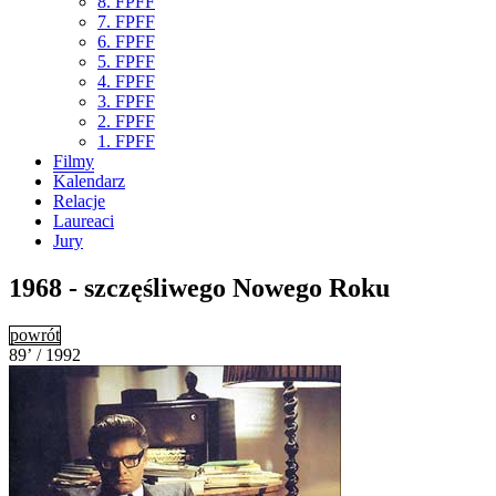
8. FPFF
7. FPFF
6. FPFF
5. FPFF
4. FPFF
3. FPFF
2. FPFF
1. FPFF
Filmy
Kalendarz
Relacje
Laureaci
Jury
1968 - szczęśliwego Nowego Roku
powrót
89’ / 1992