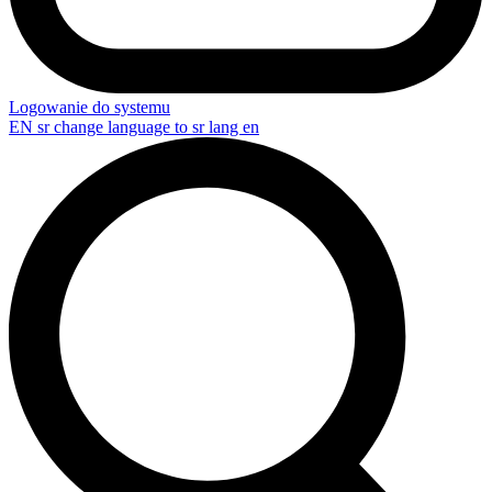
Logowanie do systemu
EN
sr change language to sr lang en