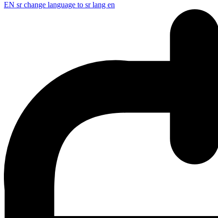
EN
sr change language to sr lang en