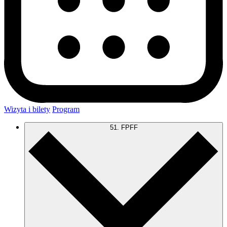
Wizyta i bilety
Program
51. FPFF