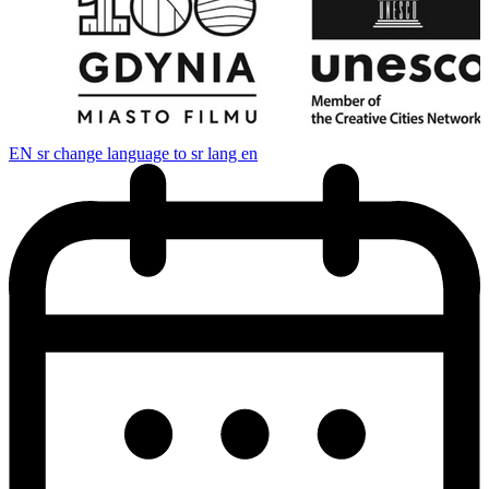
EN
sr change language to sr lang en