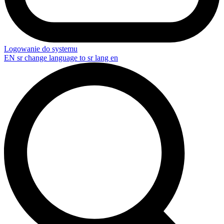
Logowanie do systemu
EN
sr change language to sr lang en