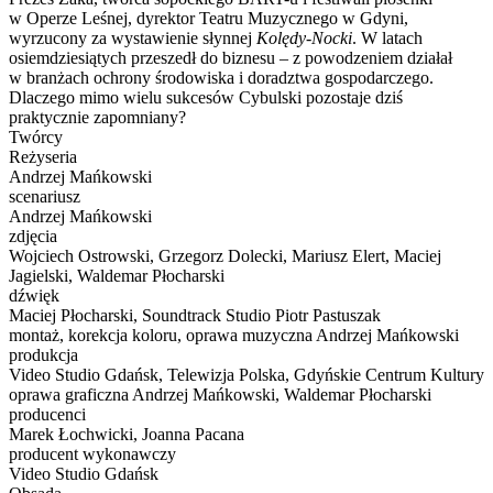
w Operze Leśnej, dyrektor Teatru Muzycznego w Gdyni,
wyrzucony za wystawienie słynnej
Kolędy-Nocki
. W latach
osiemdziesiątych przeszedł do biznesu – z powodzeniem działał
w branżach ochrony środowiska i doradztwa gospodarczego.
Dlaczego mimo wielu sukcesów Cybulski pozostaje dziś
praktycznie zapomniany?
Twórcy
Reżyseria
Andrzej Mańkowski
scenariusz
Andrzej Mańkowski
zdjęcia
Wojciech Ostrowski, Grzegorz Dolecki, Mariusz Elert, Maciej
Jagielski, Waldemar Płocharski
dźwięk
Maciej Płocharski, Soundtrack Studio Piotr Pastuszak
montaż, korekcja koloru, oprawa muzyczna Andrzej Mańkowski
produkcja
Video Studio Gdańsk, Telewizja Polska, Gdyńskie Centrum Kultury
oprawa graficzna Andrzej Mańkowski, Waldemar Płocharski
producenci
Marek Łochwicki, Joanna Pacana
producent wykonawczy
Video Studio Gdańsk