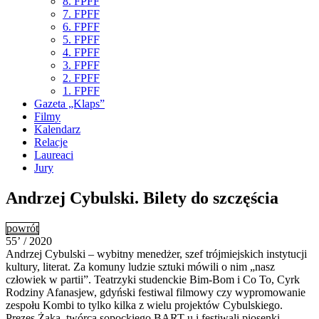
8. FPFF
7. FPFF
6. FPFF
5. FPFF
4. FPFF
3. FPFF
2. FPFF
1. FPFF
Gazeta „Klaps”
Filmy
Kalendarz
Relacje
Laureaci
Jury
Andrzej Cybulski. Bilety do szczęścia
powrót
55’ / 2020
Andrzej Cybulski – wybitny menedżer, szef trójmiejskich instytucji
kultury, literat. Za komuny ludzie sztuki mówili o nim „nasz
człowiek w partii”. Teatrzyki studenckie Bim-Bom i Co To, Cyrk
Rodziny Afanasjew, gdyński festiwal filmowy czy wypromowanie
zespołu Kombi to tylko kilka z wielu projektów Cybulskiego.
Prezes Żaka, twórca sopockiego BART-u i
festiwali piosenki