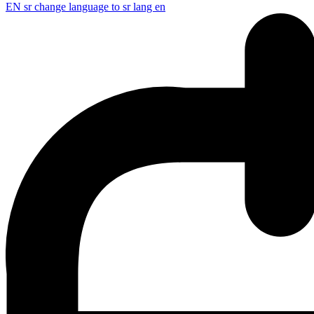
EN
sr change language to sr lang en