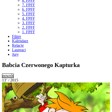
8. FPFF
7. FPFF
6. FPFF
5. FPFF
4. FPFF
3. FPFF
2. FPFF
1. FPFF
Filmy
Kalendarz
Relacje
Laureaci
Jury
Babcia Czerwonego Kapturka
powrót
13’ / 2015