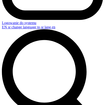
Logowanie do systemu
EN
sr change language to sr lang en