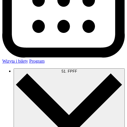
Wizyta i bilety
Program
51. FPFF