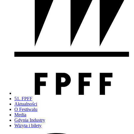
51. FPFF
Aktualności
O Festiwalu
Media
Gdynia Industry
Wizyta i bilety