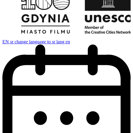
EN
sr change language to sr lang en