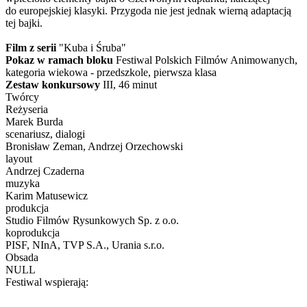
do europejskiej klasyki. Przygoda nie jest jednak wierną adaptacją
tej bajki.
Film z serii
"Kuba i Śruba"
Pokaz w ramach bloku
Festiwal Polskich Filmów Animowanych,
kategoria wiekowa - przedszkole, pierwsza klasa
Zestaw konkursowy
III, 46 minut
Twórcy
Reżyseria
Marek Burda
scenariusz, dialogi
Bronisław Zeman, Andrzej Orzechowski
layout
Andrzej Czaderna
muzyka
Karim Matusewicz
produkcja
Studio Filmów Rysunkowych Sp. z o.o.
koprodukcja
PISF, NInA, TVP S.A., Urania s.r.o.
Obsada
NULL
Festiwal wspierają: