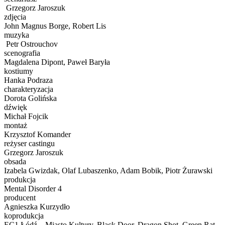
Grzegorz Jaroszuk
zdjęcia
John Magnus Borge, Robert Lis
muzyka
Petr Ostrouchov
scenografia
Magdalena Dipont, Paweł Baryła
kostiumy
Hanka Podraza
charakteryzacja
Dorota Golińska
dźwięk
Michał Fojcik
montaż
Krzysztof Komander
reżyser castingu
Grzegorz Jaroszuk
obsada
Izabela Gwizdak, Olaf Lubaszenko, Adam Bobik, Piotr Żurawski
produkcja
Mental Disorder 4
producent
Agnieszka Kurzydło
koprodukcja
EC1 Łódź – Miasto Kultury, Black Door, Dragon Shot, Green Rat