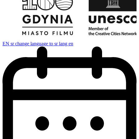
EN
sr change language to sr lang en