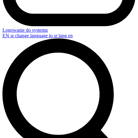
Logowanie do systemu
EN
sr change language to sr lang en