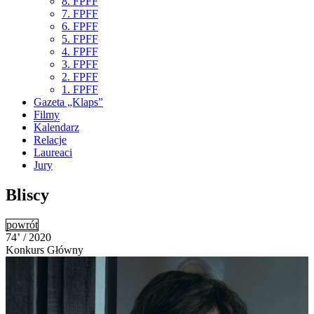
8. FPFF
7. FPFF
6. FPFF
5. FPFF
4. FPFF
3. FPFF
2. FPFF
1. FPFF
Gazeta „Klaps”
Filmy
Kalendarz
Relacje
Laureaci
Jury
Bliscy
powrót
74’ / 2020
Konkurs Główny