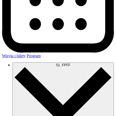
Wizyta i bilety
Program
51. FPFF