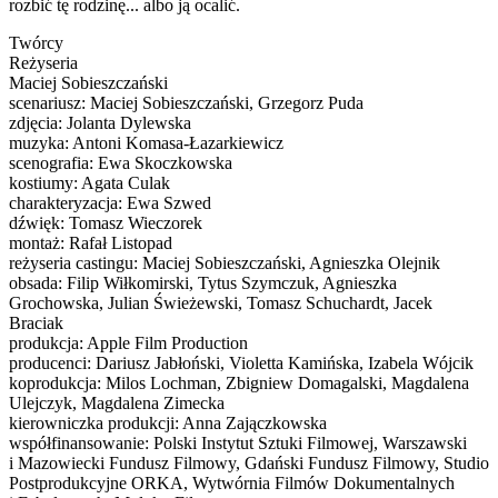
rozbić tę rodzinę... albo ją ocalić.
Twórcy
Reżyseria
Maciej Sobieszczański
scenariusz: Maciej Sobieszczański, Grzegorz Puda
zdjęcia: Jolanta Dylewska
muzyka: Antoni Komasa-Łazarkiewicz
scenografia: Ewa Skoczkowska
kostiumy: Agata Culak
charakteryzacja: Ewa Szwed
dźwięk: Tomasz Wieczorek
montaż: Rafał Listopad
reżyseria castingu: Maciej Sobieszczański, Agnieszka Olejnik
obsada: Filip Wiłkomirski, Tytus Szymczuk, Agnieszka
Grochowska, Julian Świeżewski, Tomasz Schuchardt, Jacek
Braciak
produkcja: Apple Film Production
producenci: Dariusz Jabłoński, Violetta Kamińska, Izabela Wójcik
koprodukcja: Milos Lochman, Zbigniew Domagalski, Magdalena
Ulejczyk, Magdalena Zimecka
kierowniczka produkcji: Anna Zajączkowska
współfinansowanie: Polski Instytut Sztuki Filmowej, Warszawski
i Mazowiecki Fundusz Filmowy, Gdański Fundusz Filmowy, Studio
Postprodukcyjne ORKA, Wytwórnia Filmów Dokumentalnych