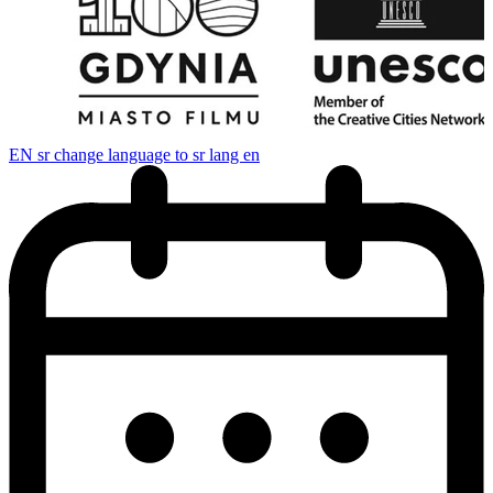
EN
sr change language to sr lang en