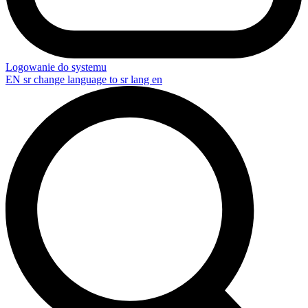
Logowanie do systemu
EN
sr change language to sr lang en