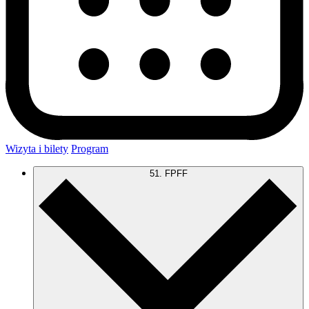
Wizyta i bilety
Program
51. FPFF