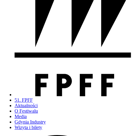
51. FPFF
Aktualności
O Festiwalu
Media
Gdynia Industry
Wizyta i bilety