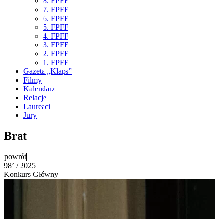
8. FPFF
7. FPFF
6. FPFF
5. FPFF
4. FPFF
3. FPFF
2. FPFF
1. FPFF
Gazeta „Klaps”
Filmy
Kalendarz
Relacje
Laureaci
Jury
Brat
powrót
98’ / 2025
Konkurs Główny