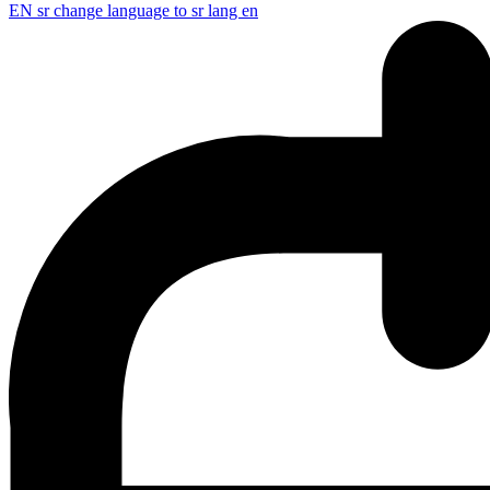
EN
sr change language to sr lang en