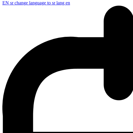
EN
sr change language to sr lang en