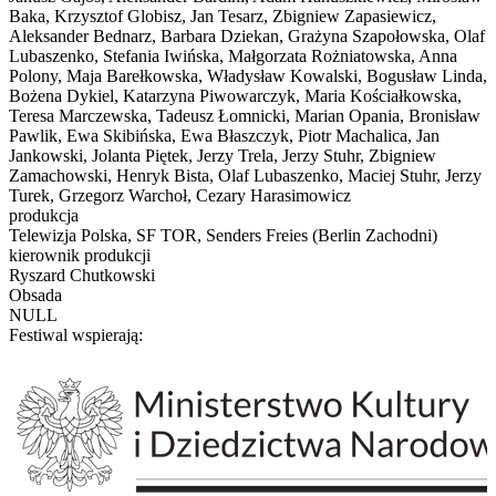
Baka, Krzysztof Globisz, Jan Tesarz, Zbigniew Zapasiewicz,
Aleksander Bednarz, Barbara Dziekan, Grażyna Szapołowska, Olaf
Lubaszenko, Stefania Iwińska, Małgorzata Rożniatowska, Anna
Polony, Maja Barełkowska, Władysław Kowalski, Bogusław Linda,
Bożena Dykiel, Katarzyna Piwowarczyk, Maria Kościałkowska,
Teresa Marczewska, Tadeusz Łomnicki, Marian Opania, Bronisław
Pawlik, Ewa Skibińska, Ewa Błaszczyk, Piotr Machalica, Jan
Jankowski, Jolanta Piętek, Jerzy Trela, Jerzy Stuhr, Zbigniew
Zamachowski, Henryk Bista, Olaf Lubaszenko, Maciej Stuhr, Jerzy
Turek, Grzegorz Warchoł, Cezary Harasimowicz
produkcja
Telewizja Polska, SF TOR, Senders Freies (Berlin Zachodni)
kierownik produkcji
Ryszard Chutkowski
Obsada
NULL
Festiwal wspierają: