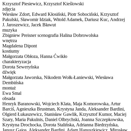
Krzysztof Piesiewicz, Krzysztof Kieślowski
zdjęcia
Wiesław Zdort, Edward Kłosiński, Piotr Sobociński, Krzysztof
Pakulski, Sławomir Idziak, Witold Adamek, Dariusz Kuc, Andrzej
J. Jaroszewicz, Jacek Bławut
muzyka
Zbigniew Preisner scenografia Halina Dobrowolska
wnętrza
Magdalena Dipont
kostiumy
Małgorzata Obłoza, Hanna Ćwikło
charakteryzacja
Dorota Seweryńska
dźwięk
Małgorzata Jaworska, Nikodem Wołk-Łaniewski, Wiesława
Dembińska
montaż
Ewa Smal
obsada
Henryk Baranowski, Wojciech Klata, Maja Komorowska, Artur
Barciś, Agnieszka Brustman, Krystyna Janda, Aleksander Bardini,
Olgierd Łukaszewicz, Stanisław Gawlik, Krzysztof Kumor, Maciej
Szary, Maria Pakulnis, Daniel Olbrychski, Joanna Szczepkowska,
Krystyna Drochocka, Dorota Stalińska, Adrianna Biedrzyńska,
Janusz Gajos, Aleksander Bardini, Adam Hanuszkiewicz, Mirosław