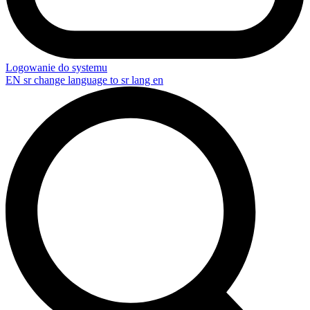
Logowanie do systemu
EN
sr change language to sr lang en