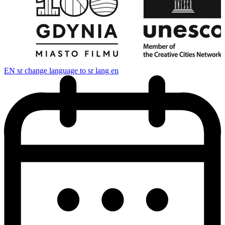
EN
sr change language to sr lang en