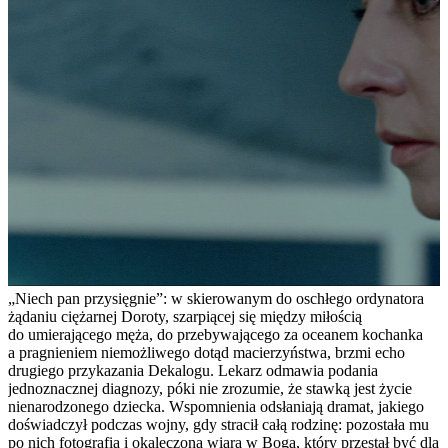
„Niech pan przysięgnie”: w skierowanym do oschłego ordynatora
żądaniu ciężarnej Doroty, szarpiącej się między miłością
do umierającego męża, do przebywającego za oceanem kochanka
a pragnieniem niemożliwego dotąd macierzyństwa, brzmi echo
drugiego przykazania Dekalogu. Lekarz odmawia podania
jednoznacznej diagnozy, póki nie zrozumie, że stawką jest życie
nienarodzonego dziecka. Wspomnienia odsłaniają dramat, jakiego
doświadczył podczas wojny, gdy stracił całą rodzinę: pozostała mu
po nich fotografia i okaleczona wiara w Boga, który przestał być dla