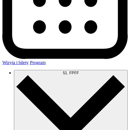
Wizyta i bilety
Program
51. FPFF