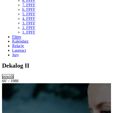
8. FPFF
7. FPFF
6. FPFF
5. FPFF
4. FPFF
3. FPFF
2. FPFF
1. FPFF
Filmy
Kalendarz
Relacje
Laureaci
Jury
Dekalog II
powrót
60’ / 1988