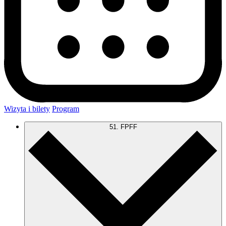
Wizyta i bilety
Program
51. FPFF