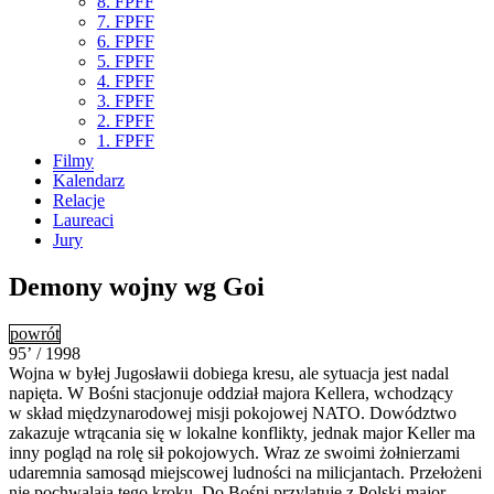
8. FPFF
7. FPFF
6. FPFF
5. FPFF
4. FPFF
3. FPFF
2. FPFF
1. FPFF
Filmy
Kalendarz
Relacje
Laureaci
Jury
Demony wojny wg Goi
powrót
95’ / 1998
Wojna w byłej Jugosławii dobiega kresu, ale sytuacja jest nadal
napięta. W Bośni stacjonuje oddział majora Kellera, wchodzący
w skład międzynarodowej misji pokojowej NATO. Dowództwo
zakazuje wtrącania się w lokalne konflikty, jednak major Keller ma
inny pogląd na rolę sił pokojowych. Wraz ze swoimi żołnierzami
udaremnia samosąd miejscowej ludności na milicjantach. Przełożeni
nie pochwalają tego kroku. Do Bośni przylatuje z Polski major