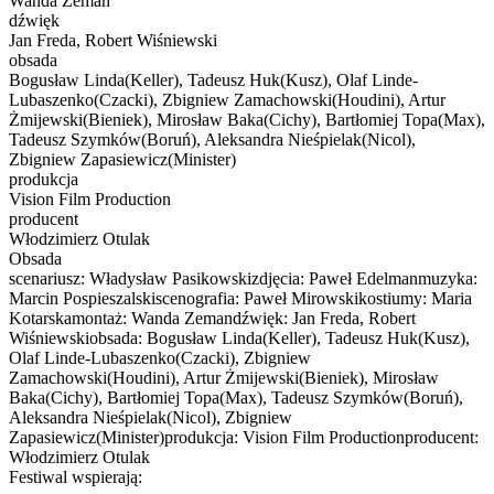
Wanda Zeman
dźwięk
Jan Freda, Robert Wiśniewski
obsada
Bogusław Linda(Keller), Tadeusz Huk(Kusz), Olaf Linde-
Lubaszenko(Czacki), Zbigniew Zamachowski(Houdini), Artur
Żmijewski(Bieniek), Mirosław Baka(Cichy), Bartłomiej Topa(Max),
Tadeusz Szymków(Boruń), Aleksandra Nieśpielak(Nicol),
Zbigniew Zapasiewicz(Minister)
produkcja
Vision Film Production
producent
Włodzimierz Otulak
Obsada
scenariusz: Władysław Pasikowskizdjęcia: Paweł Edelmanmuzyka:
Marcin Pospieszalskiscenografia: Paweł Mirowskikostiumy: Maria
Kotarskamontaż: Wanda Zemandźwięk: Jan Freda, Robert
Wiśniewskiobsada: Bogusław Linda(Keller), Tadeusz Huk(Kusz),
Olaf Linde-Lubaszenko(Czacki), Zbigniew
Zamachowski(Houdini), Artur Żmijewski(Bieniek), Mirosław
Baka(Cichy), Bartłomiej Topa(Max), Tadeusz Szymków(Boruń),
Aleksandra Nieśpielak(Nicol), Zbigniew
Zapasiewicz(Minister)produkcja: Vision Film Productionproducent:
Włodzimierz Otulak
Festiwal wspierają: