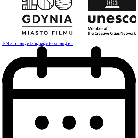
EN
sr change language to sr lang en