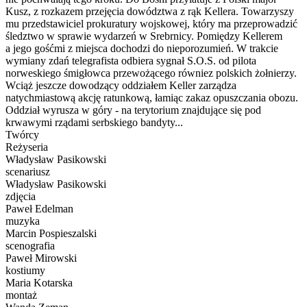
Kusz, z rozkazem przejęcia dowództwa z rąk Kellera. Towarzyszy
mu przedstawiciel prokuratury wojskowej, który ma przeprowadzić
śledztwo w sprawie wydarzeń w Srebrnicy. Pomiędzy Kellerem
a jego gośćmi z miejsca dochodzi do nieporozumień. W trakcie
wymiany zdań telegrafista odbiera sygnał S.O.S. od pilota
norweskiego śmigłowca przewożącego równiez polskich żołnierzy.
Wciąż jeszcze dowodzący oddziałem Keller zarządza
natychmiastową akcję ratunkową, łamiąc zakaz opuszczania obozu.
Oddział wyrusza w góry - na terytorium znajdujące się pod
krwawymi rządami serbskiego bandyty...
Twórcy
Reżyseria
Władysław Pasikowski
scenariusz
Władysław Pasikowski
zdjęcia
Paweł Edelman
muzyka
Marcin Pospieszalski
scenografia
Paweł Mirowski
kostiumy
Maria Kotarska
montaż