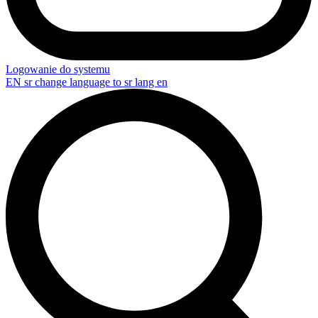
Logowanie do systemu
EN
sr change language to sr lang en