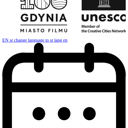
EN
sr change language to sr lang en