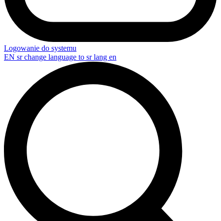
Logowanie do systemu
EN
sr change language to sr lang en