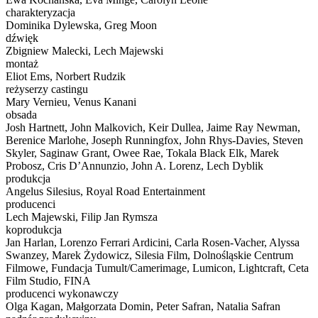
charakteryzacja
Dominika Dylewska, Greg Moon
dźwięk
Zbigniew Malecki, Lech Majewski
montaż
Eliot Ems, Norbert Rudzik
reżyserzy castingu
Mary Vernieu, Venus Kanani
obsada
Josh Hartnett, John Malkovich, Keir Dullea, Jaime Ray Newman,
Berenice Marlohe, Joseph Runningfox, John Rhys-Davies, Steven
Skyler, Saginaw Grant, Owee Rae, Tokala Black Elk, Marek
Probosz, Cris D’Annunzio, John A. Lorenz, Lech Dyblik
produkcja
Angelus Silesius, Royal Road Entertainment
producenci
Lech Majewski, Filip Jan Rymsza
koprodukcja
Jan Harlan, Lorenzo Ferrari Ardicini, Carla Rosen-Vacher, Alyssa
Swanzey, Marek Żydowicz, Silesia Film, Dolnośląskie Centrum
Filmowe, Fundacja Tumult/Camerimage, Lumicon, Lightcraft, Ceta
Film Studio, FINA
producenci wykonawczy
Olga Kagan, Małgorzata Domin, Peter Safran, Natalia Safran