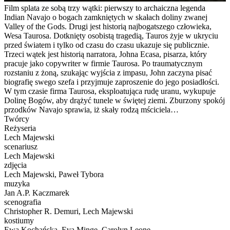
Film splata ze sobą trzy wątki: pierwszy to archaiczna legenda
Indian Navajo o bogach zamkniętych w skałach doliny zwanej
Valley of the Gods. Drugi jest historią najbogatszego człowieka,
Wesa Taurosa. Dotknięty osobistą tragedią, Tauros żyje w ukryciu
przed światem i tylko od czasu do czasu ukazuje się publicznie.
Trzeci wątek jest historią narratora, Johna Ecasa, pisarza, który
pracuje jako copywriter w firmie Taurosa. Po traumatycznym
rozstaniu z żoną, szukając wyjścia z impasu, John zaczyna pisać
biografię swego szefa i przyjmuje zaproszenie do jego posiadłości.
W tym czasie firma Taurosa, eksploatująca rudę uranu, wykupuje
Dolinę Bogów, aby drążyć tunele w świętej ziemi. Zburzony spokój
przodków Navajo sprawia, iż skały rodzą mściciela…
Twórcy
Reżyseria
Lech Majewski
scenariusz
Lech Majewski
zdjęcia
Lech Majewski, Paweł Tybora
muzyka
Jan A.P. Kaczmarek
scenografia
Christopher R. Demuri, Lech Majewski
kostiumy
Ewa Kochańska, Eva Minge, Carolyn Leone