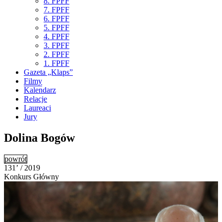
8. FPFF
7. FPFF
6. FPFF
5. FPFF
4. FPFF
3. FPFF
2. FPFF
1. FPFF
Gazeta „Klaps”
Filmy
Kalendarz
Relacje
Laureaci
Jury
Dolina Bogów
powrót
131’ / 2019
Konkurs Główny