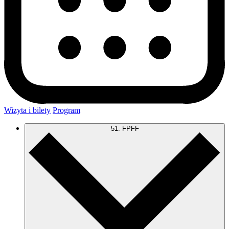
Wizyta i bilety
Program
51. FPFF