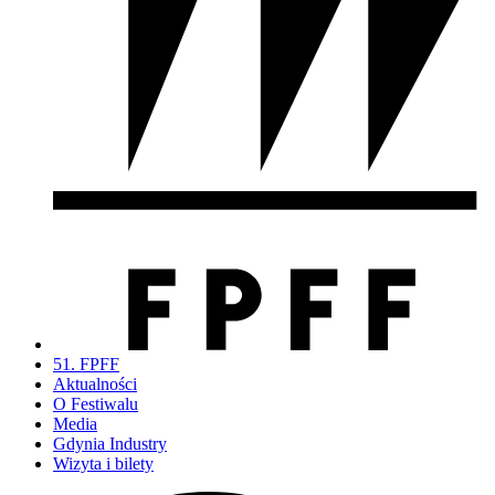
51. FPFF
Aktualności
O Festiwalu
Media
Gdynia Industry
Wizyta i bilety