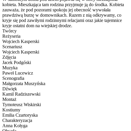
kobieta. Mieszkająca tam rodzina przyjmuje ją do środka. Kobieta
zauważa, że pod pozorami spokoju jej obecność wywołała
prawdziwą burzę w domownikach. Razem z nią odkrywamy, co
kryje się pod zawiłymi rodzinnymi relacjami oraz jakie tajemnice
kryje ostatni dom na wiejskiej drodze.
Twórcy
Reżyseria
Wojciech Kasperski
Scenariusz
Wojciech Kasperski
Zdjęcia
Jacek Podgóski
Muzyka
Paweł Lucewicz
Scenografia
Małgorzata Muszyńska
Dźwięk
Kamil Radziszewski
Montaż
Tymoteusz Wiskirski
Kostiumy
Emilia Czartoryska
Charakteryzacja
Anna Kołyga
Obsada