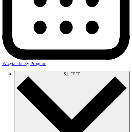
Wizyta i bilety
Program
51. FPFF