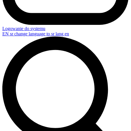
Logowanie do systemu
EN
sr change language to sr lang en