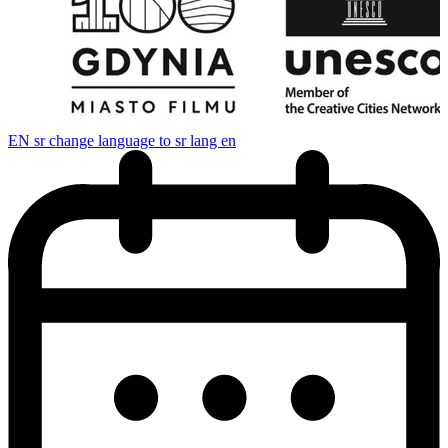
EN
sr change language to sr lang en