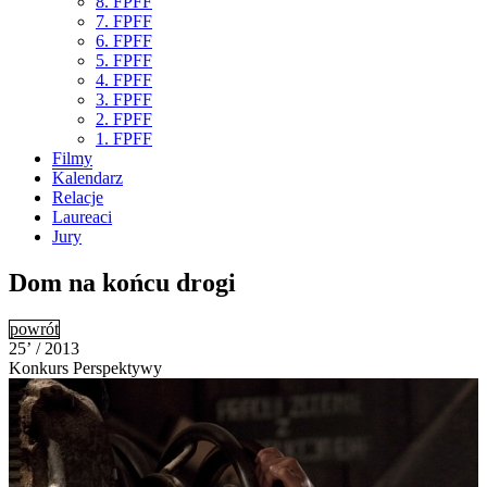
8. FPFF
7. FPFF
6. FPFF
5. FPFF
4. FPFF
3. FPFF
2. FPFF
1. FPFF
Filmy
Kalendarz
Relacje
Laureaci
Jury
Dom na końcu drogi
powrót
25’ / 2013
Konkurs Perspektywy