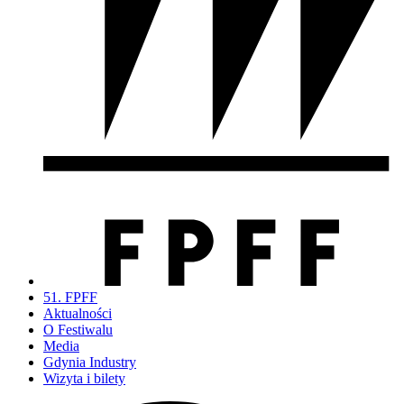
51. FPFF
Aktualności
O Festiwalu
Media
Gdynia Industry
Wizyta i bilety