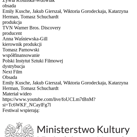
Żywia Kosińska-Wdowiak
obsada
Emily Kusche, Jakub Gierszał, Wiktoria Gorodeckaja, Katarzyna
Herman, Tomasz Schuchardt
produkcja
TVN Warner Bros. Discovery
producent
Anna Waśniewska-Gill
kierownik produkcji
Tomasz Parnowski
współfinansowanie
Polski Instytut Sztuki Filmowej
dystrybucja
Next Film
Obsada
Emily Kusche, Jakub Gierszał, Wiktoria Gorodeckaja, Katarzyna
Herman, Tomasz Schuchardt
Materiał wideo
https://www.youtube.com/live/foUCLm7tBnM?
si=Tc6WKF_NCaylFg7l
Festiwal wspierają: