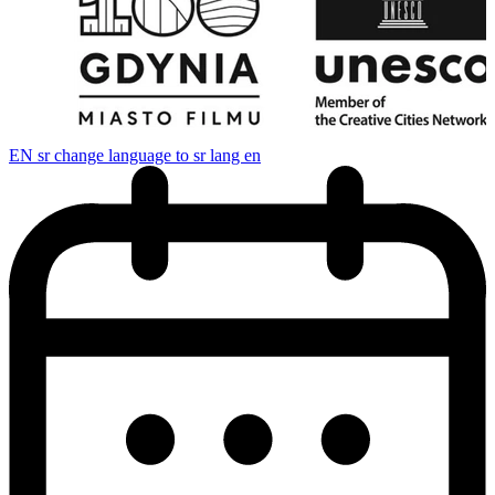
EN
sr change language to sr lang en