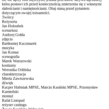
która postawi ich przed koniecznością zmierzenia się z własnymi
słabościami i namiętnościami. Obaj staną przed pytaniem
dotyczącym swojej tożsamości.
Twórcy
Reżyseria
Jan Holoubek
scenariusz
Andrzej Gołda
zdjęcia
Bartłomiej Kaczmarek
muzyka
Jan Komar
scenografia
Marek Warszewski
kostiumy
Weronika Orlińska
charakteryzacja
Mirela Zawiszewska
dźwięk
Kacper Habisiak MPSE, Marcin Kasiński MPSE, Przemysław
Kamieński
montaż
Rafał Listopad
reżyser castingu