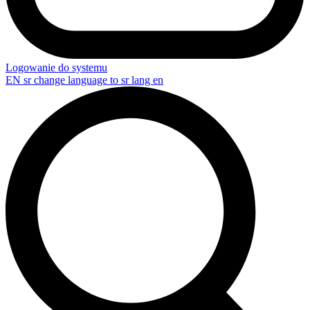
Logowanie do systemu
EN
sr change language to sr lang en