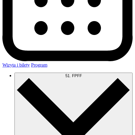
Wizyta i bilety
Program
51. FPFF