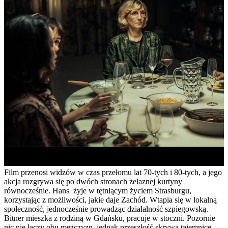
Film przenosi widzów w czas przełomu lat 70-tych i 80-tych, a jego
akcja rozgrywa się po dwóch stronach żelaznej kurtyny
równocześnie. Hans żyje w tętniącym życiem Strasburgu,
korzystając z możliwości, jakie daje Zachód. Wtapia się w lokalną
społeczność, jednocześnie prowadząc działalność szpiegowską.
Bitner mieszka z rodziną w Gdańsku, pracuje w stoczni. Pozornie
nic nie łączy obu mężczyzn, jednak przeszłość skrywa tajemnicę,