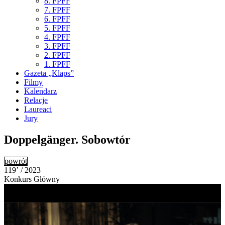
8. FPFF
7. FPFF
6. FPFF
5. FPFF
4. FPFF
3. FPFF
2. FPFF
1. FPFF
Gazeta „Klaps”
Filmy
Kalendarz
Relacje
Laureaci
Jury
Doppelgänger. Sobowtór
powrót
119’ / 2023
Konkurs Główny