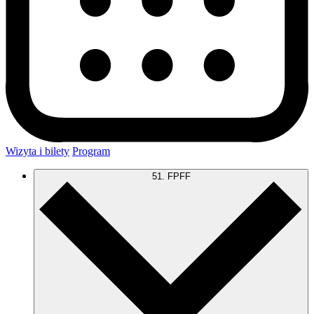
Wizyta i bilety
Program
51. FPFF