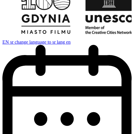
EN
sr change language to sr lang en