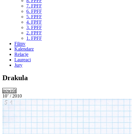
8. FPFF
7. FPFF
6. FPFF
5. FPFF
4. FPFF
3. FPFF
2. FPFF
1. FPFF
Filmy
Kalendarz
Relacje
Laureaci
Jury
Drakula
powrót
10’ / 2010