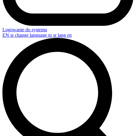
Logowanie do systemu
EN
sr change language to sr lang en