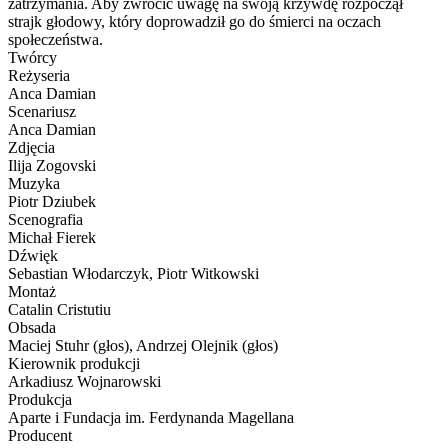
zatrzymania. Aby zwrócić uwagę na swoją krzywdę rozpoczął
strajk głodowy, który doprowadził go do śmierci na oczach
społeczeństwa.
Twórcy
Reżyseria
Anca Damian
Scenariusz
Anca Damian
Zdjęcia
Ilija Zogovski
Muzyka
Piotr Dziubek
Scenografia
Michał Fierek
Dźwięk
Sebastian Włodarczyk, Piotr Witkowski
Montaż
Catalin Cristutiu
Obsada
Maciej Stuhr (głos), Andrzej Olejnik (głos)
Kierownik produkcji
Arkadiusz Wojnarowski
Produkcja
Aparte i Fundacja im. Ferdynanda Magellana
Producent