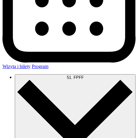
Wizyta i bilety
Program
51. FPFF