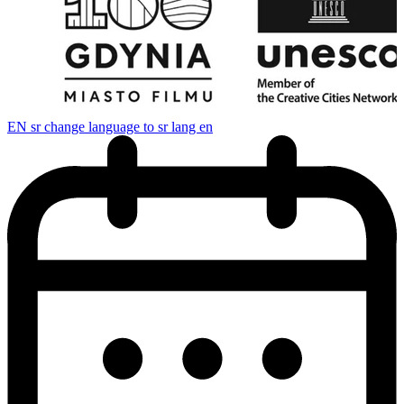
EN
sr change language to sr lang en