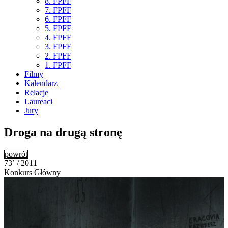
8. FPFF
7. FPFF
6. FPFF
5. FPFF
4. FPFF
3. FPFF
2. FPFF
1. FPFF
Filmy
Kalendarz
Relacje
Laureaci
Jury
Droga na drugą stronę
powrót
73’ / 2011
Konkurs Główny