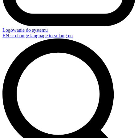
Logowanie do systemu
EN
sr change language to sr lang en