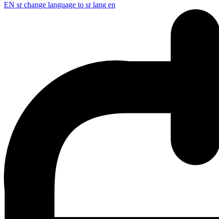
EN
sr change language to sr lang en