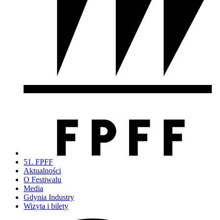
51. FPFF
Aktualności
O Festiwalu
Media
Gdynia Industry
Wizyta i bilety