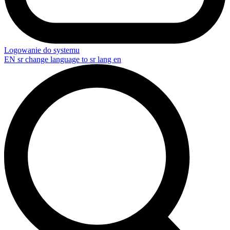
Logowanie do systemu
EN
sr change language to sr lang en