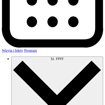
Wizyta i bilety
Program
51. FPFF