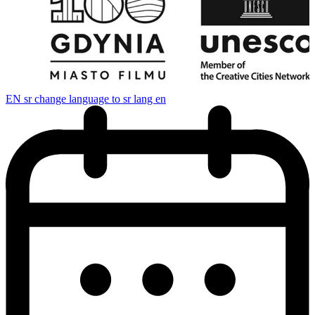
EN
sr change language to sr lang en