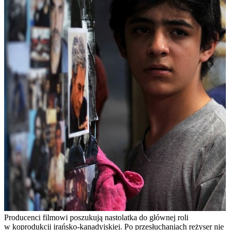
Producenci filmowi poszukują nastolatka do głównej roli
w koprodukcji irańsko-kanadyjskiej. Po przesłuchaniach reżyser nie