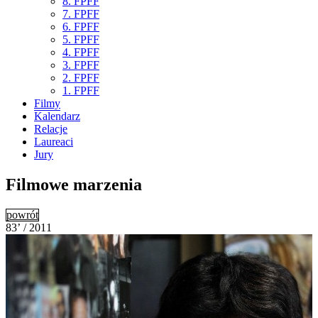
8. FPFF
7. FPFF
6. FPFF
5. FPFF
4. FPFF
3. FPFF
2. FPFF
1. FPFF
Filmy
Kalendarz
Relacje
Laureaci
Jury
Filmowe marzenia
powrót
83’ / 2011