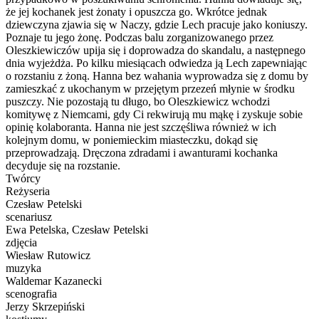
że jej kochanek jest żonaty i opuszcza go. Wkrótce jednak
dziewczyna zjawia się w Naczy, gdzie Lech pracuje jako koniuszy.
Poznaje tu jego żonę. Podczas balu zorganizowanego przez
Oleszkiewiczów upija się i doprowadza do skandalu, a następnego
dnia wyjeżdża. Po kilku miesiącach odwiedza ją Lech zapewniając
o rozstaniu z żoną. Hanna bez wahania wyprowadza się z domu by
zamieszkać z ukochanym w przejętym przezeń młynie w środku
puszczy. Nie pozostają tu długo, bo Oleszkiewicz wchodzi
komitywę z Niemcami, gdy Ci rekwirują mu mąkę i zyskuje sobie
opinię kolaboranta. Hanna nie jest szczęśliwa również w ich
kolejnym domu, w poniemieckim miasteczku, dokąd się
przeprowadzają. Dręczona zdradami i awanturami kochanka
decyduje się na rozstanie.
Twórcy
Reżyseria
Czesław Petelski
scenariusz
Ewa Petelska, Czesław Petelski
zdjęcia
Wiesław Rutowicz
muzyka
Waldemar Kazanecki
scenografia
Jerzy Skrzepiński