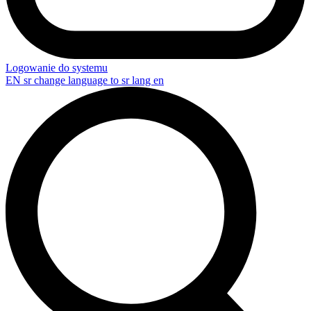
Logowanie do systemu
EN
sr change language to sr lang en