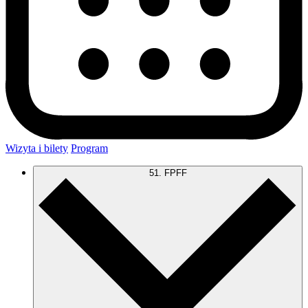
Wizyta i bilety
Program
51. FPFF