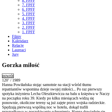
8. FPFF
7. FPFF
6. FPFF
5. FPFF
4. FPFF
3. FPFF
2. FPFF
1. FPFF
Filmy
Kalendarz
Relacje
Laureaci
Jury
Gorzka miłość
powrót
120’ / 1989
Hanna Powiłańska stojąc samotnie na stacji wśród tłumu
repatriantów wspomina dzieje swojej miłości... Po raz pierwszy
spotyka inżyniera Lecha Oleszkiewicza na balu u księstwa w Naczy
na początku roku 39. Kiedy po kilku miesiącach widzą się
ponownie, okoliczne tereny są już zajęte przez wojska radzieckie.
Spędzają pierwszą wspólną noc w hotelu, dokąd trafili
przypadkowo w poszukiwaniu schronienia. Hanna dowiaduje się,