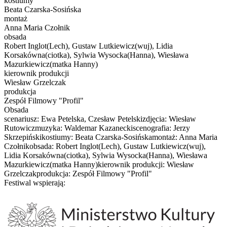
kostiumy
Beata Czarska-Sosińska
montaż
Anna Maria Czołnik
obsada
Robert Inglot(Lech), Gustaw Lutkiewicz(wuj), Lidia
Korsakówna(ciotka), Sylwia Wysocka(Hanna), Wiesława
Mazurkiewicz(matka Hanny)
kierownik produkcji
Wiesław Grzelczak
produkcja
Zespół Filmowy "Profil"
Obsada
scenariusz: Ewa Petelska, Czesław Petelskizdjęcia: Wiesław
Rutowiczmuzyka: Waldemar Kazaneckiscenografia: Jerzy
Skrzepińskikostiumy: Beata Czarska-Sosińskamontaż: Anna Maria
Czołnikobsada: Robert Inglot(Lech), Gustaw Lutkiewicz(wuj),
Lidia Korsakówna(ciotka), Sylwia Wysocka(Hanna), Wiesława
Mazurkiewicz(matka Hanny)kierownik produkcji: Wiesław
Grzelczakprodukcja: Zespół Filmowy "Profil"
Festiwal wspierają: