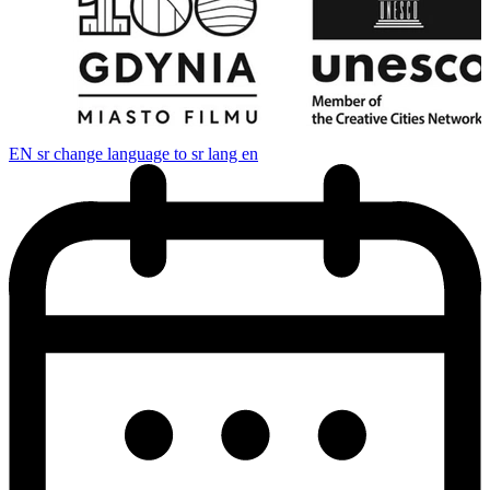
EN
sr change language to sr lang en