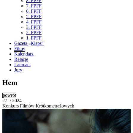
8. FPFF
7. FPFF
6. FPFF
5. FPFF
4. FPFF
3. FPFF
2. FPFF
1. FPFF
Gazeta „Klaps”
Filmy
Kalendarz
Relacje
Laureaci
Jury
Hem
powrót
27’ / 2024
Konkurs Filmów Krótkometrażowych