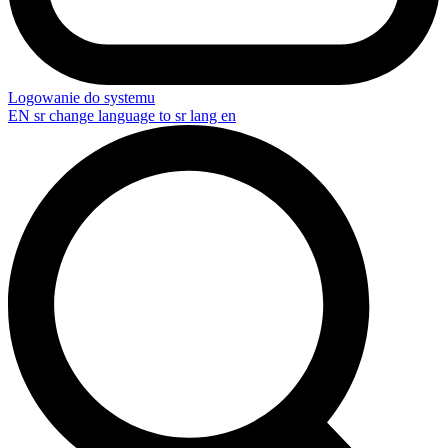
Logowanie do systemu
EN
sr change language to sr lang en