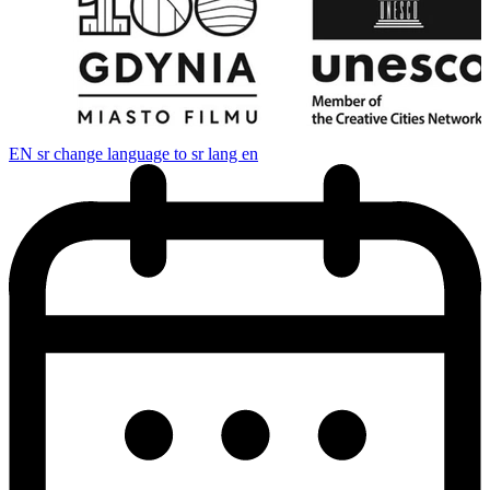
EN
sr change language to sr lang en