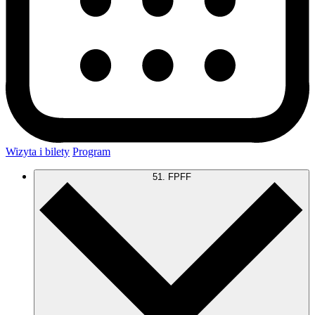
Wizyta i bilety
Program
51. FPFF