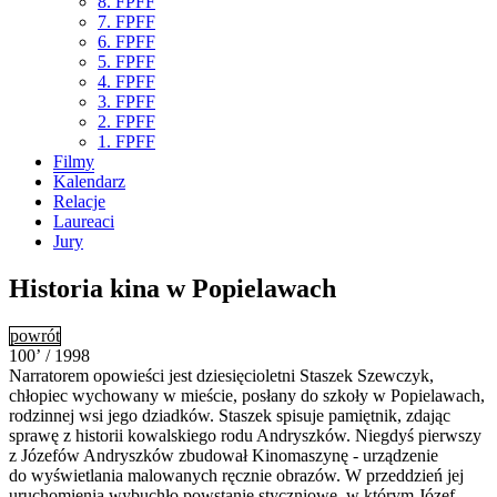
8. FPFF
7. FPFF
6. FPFF
5. FPFF
4. FPFF
3. FPFF
2. FPFF
1. FPFF
Filmy
Kalendarz
Relacje
Laureaci
Jury
Historia kina w Popielawach
powrót
100’ / 1998
Narratorem opowieści jest dziesięcioletni Staszek Szewczyk,
chłopiec wychowany w mieście, posłany do szkoły w Popielawach,
rodzinnej wsi jego dziadków. Staszek spisuje pamiętnik, zdając
sprawę z historii kowalskiego rodu Andryszków. Niegdyś pierwszy
z Józefów Andryszków zbudował Kinomaszynę - urządzenie
do wyświetlania malowanych ręcznie obrazów. W przeddzień jej
uruchomienia wybuchło powstanie styczniowe, w którym Józef