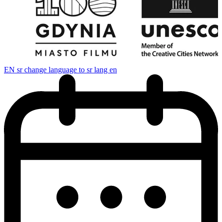
EN
sr change language to sr lang en