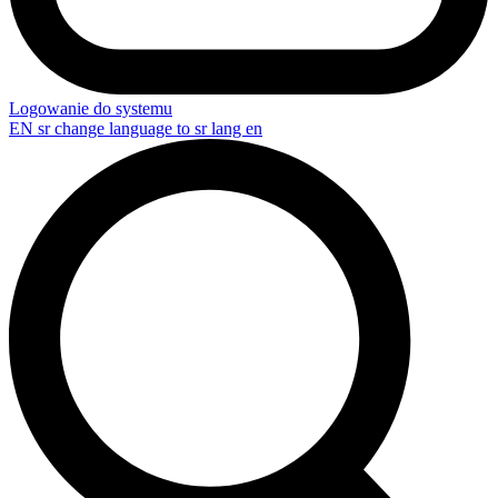
Logowanie do systemu
EN
sr change language to sr lang en