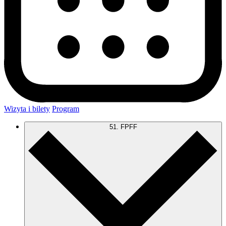
Wizyta i bilety
Program
51. FPFF