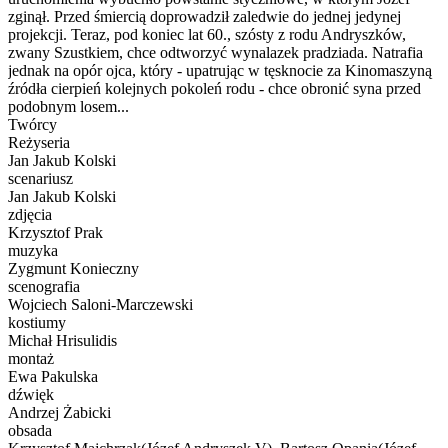
zginął. Przed śmiercią doprowadził zaledwie do jednej jedynej
projekcji. Teraz, pod koniec lat 60., szósty z rodu Andryszków,
zwany Szustkiem, chce odtworzyć wynalazek pradziada. Natrafia
jednak na opór ojca, który - upatrując w tęsknocie za Kinomaszyną
źródła cierpień kolejnych pokoleń rodu - chce obronić syna przed
podobnym losem...
Twórcy
Reżyseria
Jan Jakub Kolski
scenariusz
Jan Jakub Kolski
zdjęcia
Krzysztof Prak
muzyka
Zygmunt Konieczny
scenografia
Wojciech Saloni-Marczewski
kostiumy
Michał Hrisulidis
montaż
Ewa Pakulska
dźwięk
Andrzej Żabicki
obsada