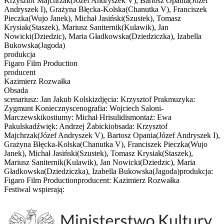
Krzysztof Majchrzak(Józef Andryszek V), Bartosz Opania(Józef
Andryszek I), Grażyna Błęcka-Kolska(Chanutka V), Franciszek
Pieczka(Wujo Janek), Michał Jasiński(Szustek), Tomasz
Krysiak(Staszek), Mariusz Saniternik(Kulawik), Jan
Nowicki(Dziedzic), Maria Gładkowska(Dziedziczka), Izabella
Bukowska(Jagoda)
produkcja
Figaro Film Production
producent
Kazimierz Rozwałka
Obsada
scenariusz: Jan Jakub Kolskizdjęcia: Krzysztof Prakmuzyka:
Zygmunt Koniecznyscenografia: Wojciech Saloni-
Marczewskikostiumy: Michał Hrisulidismontaż: Ewa
Pakulskadźwięk: Andrzej Żabickiobsada: Krzysztof
Majchrzak(Józef Andryszek V), Bartosz Opania(Józef Andryszek I),
Grażyna Błęcka-Kolska(Chanutka V), Franciszek Pieczka(Wujo
Janek), Michał Jasiński(Szustek), Tomasz Krysiak(Staszek),
Mariusz Saniternik(Kulawik), Jan Nowicki(Dziedzic), Maria
Gładkowska(Dziedziczka), Izabella Bukowska(Jagoda)produkcja:
Figaro Film Productionproducent: Kazimierz Rozwałka
Festiwal wspierają: