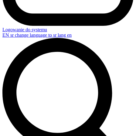
Logowanie do systemu
EN
sr change language to sr lang en