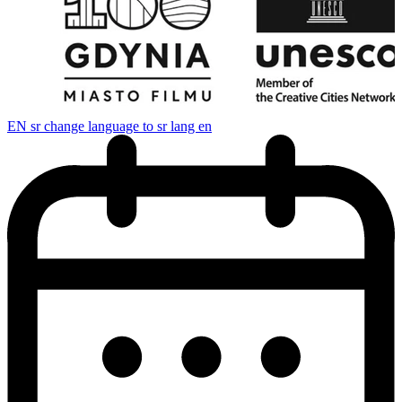
EN
sr change language to sr lang en