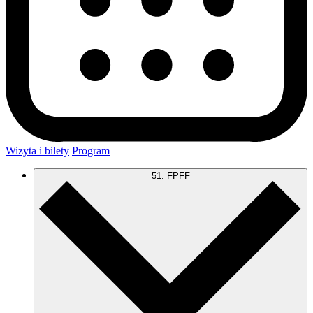
Wizyta i bilety
Program
51. FPFF