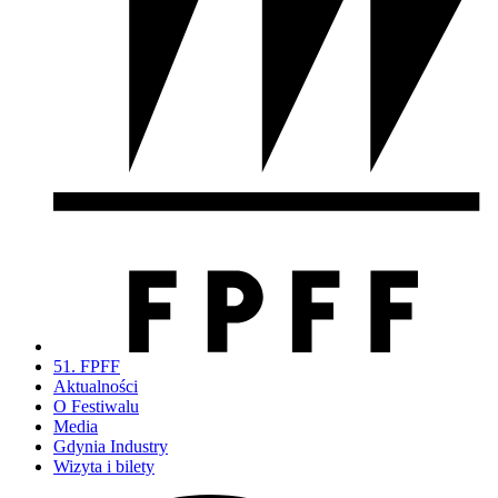
51. FPFF
Aktualności
O Festiwalu
Media
Gdynia Industry
Wizyta i bilety