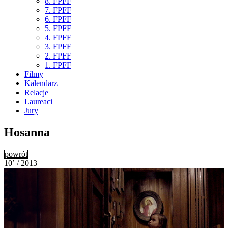
8. FPFF
7. FPFF
6. FPFF
5. FPFF
4. FPFF
3. FPFF
2. FPFF
1. FPFF
Filmy
Kalendarz
Relacje
Laureaci
Jury
Hosanna
powrót
10’ / 2013