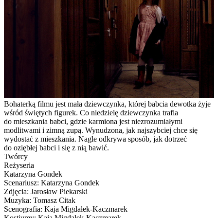
Bohaterką filmu jest mała dziewczynka, której babcia dewotka żyje
wśród świętych figurek. Co niedzielę dziewczynka trafia
do mieszkania babci, gdzie karmiona jest niezrozumiałymi
modlitwami i zimną zupą. Wynudzona, jak najszybciej chce się
wydostać z mieszkania. Nagle odkrywa sposób, jak dotrzeć
do oziębłej babci i się z nią bawić.
Twórcy
Reżyseria
Katarzyna Gondek
Scenariusz: Katarzyna Gondek
Zdjęcia: Jarosław Piekarski
Muzyka: Tomasz Citak
Scenografia: Kaja Migdałek-Kaczmarek
Kostiumy: Kaja Migdałek-Kaczmarek