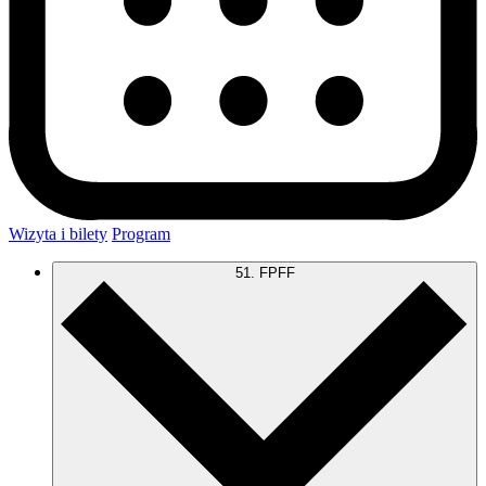
Wizyta i bilety
Program
51. FPFF