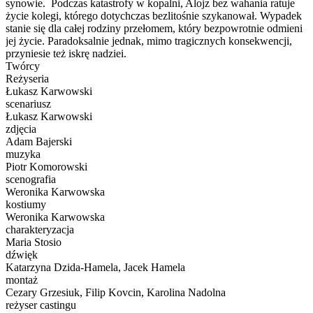
synowie. Podczas katastrofy w kopalni, Alojz bez wahania ratuje
życie kolegi, którego dotychczas bezlitośnie szykanował. Wypadek
stanie się dla całej rodziny przełomem, który bezpowrotnie odmieni
jej życie. Paradoksalnie jednak, mimo tragicznych konsekwencji,
przyniesie też iskrę nadziei.
Twórcy
Reżyseria
Łukasz Karwowski
scenariusz
Łukasz Karwowski
zdjęcia
Adam Bajerski
muzyka
Piotr Komorowski
scenografia
Weronika Karwowska
kostiumy
Weronika Karwowska
charakteryzacja
Maria Stosio
dźwięk
Katarzyna Dzida-Hamela, Jacek Hamela
montaż
Cezary Grzesiuk, Filip Kovcin, Karolina Nadolna
reżyser castingu