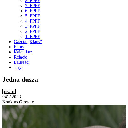
8. FPFF
7. FPFF
6. FPFF
5. FPFF
4. FPFF
3. FPFF
2. FPFF
1. FPFF
Gazeta „Klaps”
Filmy
Kalendarz
Relacje
Laureaci
Jury
Jedna dusza
powrót
94’ / 2023
Konkurs Główny