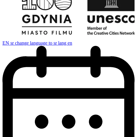
EN
sr change language to sr lang en