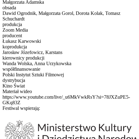
Małgorzata Adamska
obsada
Dawid Ogrodnik, Małgorzata Gorol, Dorota Kolak, Tomasz
Schuchardt
produkcja
Zoom Media
producent
Łukasz Karwowski
koprodukcja
Jarosław Józefowicz, Karstans
kierownicy produkcji
Wanda Wolska, Anna Urzykowska
współfinansowanie
Polski Instytut Sztuki Filmowej
dystrybucja
Kino Świat
Materiał wideo
https://www.youtube.com/live/_u6MkVwkRsY?si=78JXZuPE5-
GKq83Z
Festiwal wspierają: