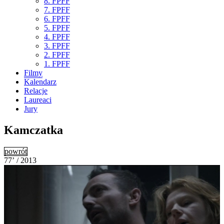
8. FPFF
7. FPFF
6. FPFF
5. FPFF
4. FPFF
3. FPFF
2. FPFF
1. FPFF
Filmy
Kalendarz
Relacje
Laureaci
Jury
Kamczatka
powrót
77’ / 2013