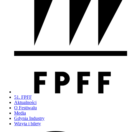
51. FPFF
Aktualności
O Festiwalu
Media
Gdynia Industry
Wizyta i bilety