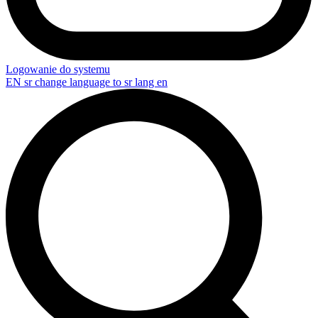
Logowanie do systemu
EN
sr change language to sr lang en