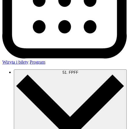
Wizyta i bilety
Program
51. FPFF