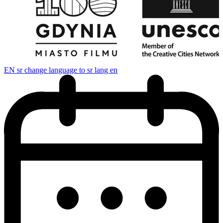
EN
sr change language to sr lang en