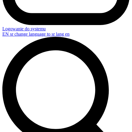
Logowanie do systemu
EN
sr change language to sr lang en