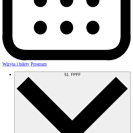
Wizyta i bilety
Program
51. FPFF