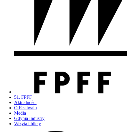
51. FPFF
Aktualności
O Festiwalu
Media
Gdynia Industry
Wizyta i bilety