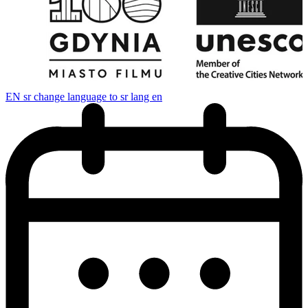
EN
sr change language to sr lang en