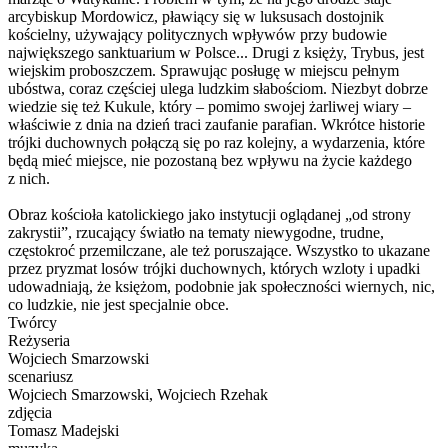
arcybiskup Mordowicz, pławiący się w luksusach dostojnik
kościelny, używający politycznych wpływów przy budowie
największego sanktuarium w Polsce... Drugi z księży, Trybus, jest
wiejskim proboszczem. Sprawując posługę w miejscu pełnym
ubóstwa, coraz częściej ulega ludzkim słabościom. Niezbyt dobrze
wiedzie się też Kukule, który – pomimo swojej żarliwej wiary –
właściwie z dnia na dzień traci zaufanie parafian. Wkrótce historie
trójki duchownych połączą się po raz kolejny, a wydarzenia, które
będą mieć miejsce, nie pozostaną bez wpływu na życie każdego
z nich.
Obraz kościoła katolickiego jako instytucji oglądanej „od strony
zakrystii”, rzucający światło na tematy niewygodne, trudne,
częstokroć przemilczane, ale też poruszające. Wszystko to ukazane
przez pryzmat losów trójki duchownych, których wzloty i upadki
udowadniają, że księżom, podobnie jak społeczności wiernych, nic,
co ludzkie, nie jest specjalnie obce.
Twórcy
Reżyseria
Wojciech Smarzowski
scenariusz
Wojciech Smarzowski, Wojciech Rzehak
zdjęcia
Tomasz Madejski