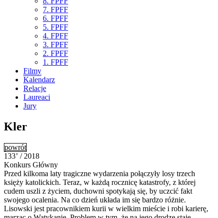
8. FPFF
7. FPFF
6. FPFF
5. FPFF
4. FPFF
3. FPFF
2. FPFF
1. FPFF
Filmy
Kalendarz
Relacje
Laureaci
Jury
Kler
powrót
133’ / 2018
Konkurs Główny
Przed kilkoma laty tragiczne wydarzenia połączyły losy trzech
księży katolickich. Teraz, w każdą rocznicę katastrofy, z której
cudem uszli z życiem, duchowni spotykają się, by uczcić fakt
swojego ocalenia. Na co dzień układa im się bardzo różnie.
Lisowski jest pracownikiem kurii w wielkim mieście i robi karierę,
marząc o Watykanie. Problem w tym, że na jego drodze staje