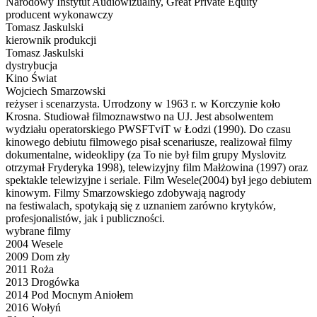
Narodowy Instytut Audiowizualny, Great Private Equity
producent wykonawczy
Tomasz Jaskulski
kierownik produkcji
Tomasz Jaskulski
dystrybucja
Kino Świat
Wojciech Smarzowski
reżyser i scenarzysta. Urrodzony w 1963 r. w Korczynie koło
Krosna. Studiował filmoznawstwo na UJ. Jest absolwentem
wydziału operatorskiego PWSFTviT w Łodzi (1990). Do czasu
kinowego debiutu filmowego pisał scenariusze, realizował filmy
dokumentalne, wideoklipy (za To nie był film grupy Myslovitz
otrzymał Fryderyka 1998), telewizyjny film Małżowina (1997) oraz
spektakle telewizyjne i seriale. Film Wesele(2004) był jego debiutem
kinowym. Filmy Smarzowskiego zdobywają nagrody
na festiwalach, spotykają się z uznaniem zarówno krytyków,
profesjonalistów, jak i publiczności.
wybrane filmy
2004 Wesele
2009 Dom zły
2011 Roża
2013 Drogówka
2014 Pod Mocnym Aniołem
2016 Wołyń