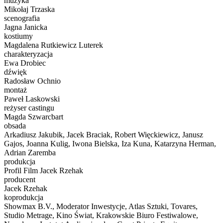
muzyka
Mikołaj Trzaska
scenografia
Jagna Janicka
kostiumy
Magdalena Rutkiewicz Luterek
charakteryzacja
Ewa Drobiec
dźwięk
Radosław Ochnio
montaż
Paweł Laskowski
reżyser castingu
Magda Szwarcbart
obsada
Arkadiusz Jakubik, Jacek Braciak, Robert Więckiewicz, Janusz
Gajos, Joanna Kulig, Iwona Bielska, Iza Kuna, Katarzyna Herman,
Adrian Zaremba
produkcja
Profil Film Jacek Rzehak
producent
Jacek Rzehak
koprodukcja
Showmax B.V., Moderator Inwestycje, Atlas Sztuki, Tovares,
Studio Metrage, Kino Świat, Krakowskie Biuro Festiwalowe,