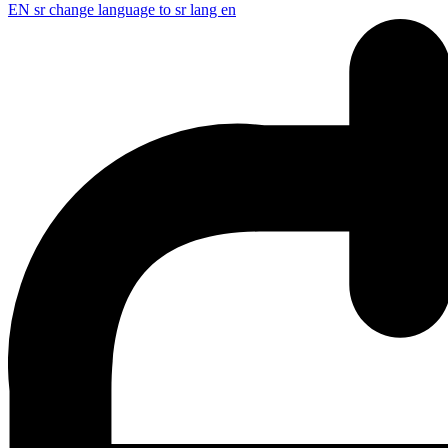
EN
sr change language to sr lang en