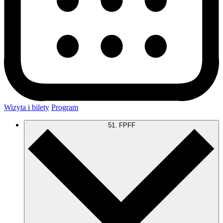
Wizyta i bilety
Program
51. FPFF