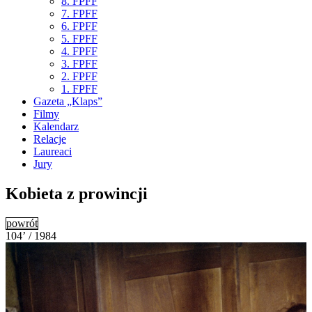
8. FPFF
7. FPFF
6. FPFF
5. FPFF
4. FPFF
3. FPFF
2. FPFF
1. FPFF
Gazeta „Klaps”
Filmy
Kalendarz
Relacje
Laureaci
Jury
Kobieta z prowincji
powrót
104’ / 1984