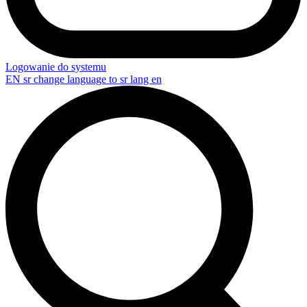
Logowanie do systemu
EN
sr change language to sr lang en