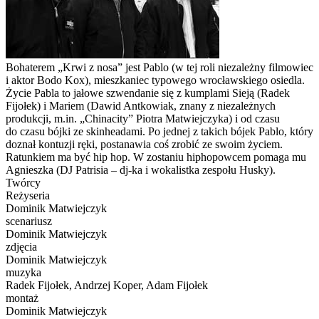
Bohaterem „Krwi z nosa” jest Pablo (w tej roli niezależny filmowiec
i aktor Bodo Kox), mieszkaniec typowego wrocławskiego osiedla.
Życie Pabla to jałowe szwendanie się z kumplami Sieją (Radek
Fijołek) i Mariem (Dawid Antkowiak, znany z niezależnych
produkcji, m.in. „Chinacity” Piotra Matwiejczyka) i od czasu
do czasu bójki ze skinheadami. Po jednej z takich bójek Pablo, który
doznał kontuzji ręki, postanawia coś zrobić ze swoim życiem.
Ratunkiem ma być hip hop. W zostaniu hiphopowcem pomaga mu
Agnieszka (DJ Patrisia – dj-ka i wokalistka zespołu Husky).
Twórcy
Reżyseria
Dominik Matwiejczyk
scenariusz
Dominik Matwiejczyk
zdjęcia
Dominik Matwiejczyk
muzyka
Radek Fijołek, Andrzej Koper, Adam Fijołek
montaż
Dominik Matwiejczyk