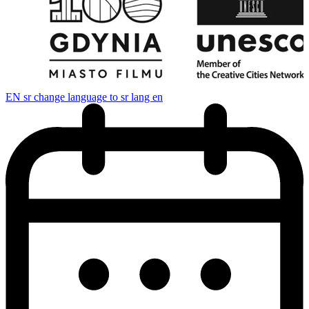
EN
sr change language to sr lang en