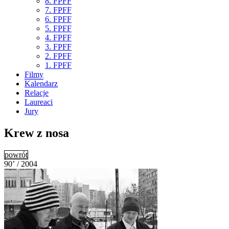
8. FPFF
7. FPFF
6. FPFF
5. FPFF
4. FPFF
3. FPFF
2. FPFF
1. FPFF
Filmy
Kalendarz
Relacje
Laureaci
Jury
Krew z nosa
powrót
90’ / 2004