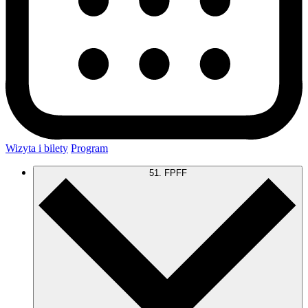
Wizyta i bilety
Program
51. FPFF