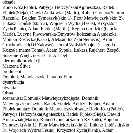
obsada
Bodo Kox(Pablo), Patrycja Hefczyńska(Agnieszka), Radek
Fijołek(Sieja), Dawid Antkowiak(Mario), Robert Gonera(Sauron
Rzeźnik), Bogdan Tymoszyk(skin 1), Piotr Matwiejczyk(skin 2),
Łukasz Lipiński(skin 3), Wojciech Wydra(Hesus), Krzysztof
Zych(Plank), Adam Fijołek(Martin), Regina Grudzień(babcia
Maria), Lucyna Piwowarska-Dmytrów(koleżanka Agnieszki),
Monika Rostecka(Kasia), Aleksandra Ząb(Nemezis), Artur
Grochowiecki(DJ Zakwas), Jeremi Wolski(Spajder), Jagoda
Koszała(mama Toma), Adam Sypuła, Łukasz Rajchert, Zespół
Suszone Wnętrzności-Ctrl-Alt-Del
kierownik produkcji
Marzena Śliwa
producent
Dominik Matwiejczyk, Paradox Film
dystrybucja
otwarta
Obsada
scenariusz: Dominik Matwiejczykzdjęcia: Dominik
Matwiejczykmuzyka: Radek Fijołek, Andrzej Koper, Adam
Fijołekmontaż: Dominik Matwiejczykobsada: Bodo Kox(Pablo),
Patrycja Hefczyńska(Agnieszka), Radek Fijołek(Sieja), Dawid
Antkowiak(Mario), Robert Gonera(Sauron Rzeźnik), Bogdan
Tymoszyk(skin 1), Piotr Matwiejczyk(skin 2), Łukasz Lipiński(skin
3), Wojciech Wydra(Hesus), Krzysztof Zych(Plank), Adam