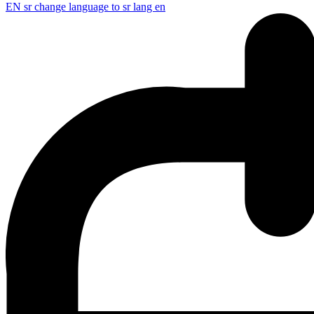
EN
sr change language to sr lang en