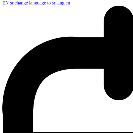
EN
sr change language to sr lang en