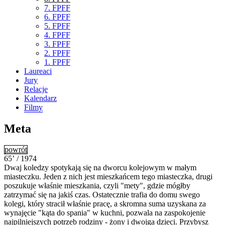
7. FPFF
6. FPFF
5. FPFF
4. FPFF
3. FPFF
2. FPFF
1. FPFF
Laureaci
Jury
Relacje
Kalendarz
Filmy
Meta
powrót
65’ / 1974
Dwaj koledzy spotykają się na dworcu kolejowym w małym
miasteczku. Jeden z nich jest mieszkańcem tego miasteczka, drugi
poszukuje właśnie mieszkania, czyli "mety", gdzie mógłby
zatrzymać się na jakiś czas. Ostatecznie trafia do domu swego
kolegi, który stracił właśnie pracę, a skromna suma uzyskana za
wynajęcie "kąta do spania" w kuchni, pozwala na zaspokojenie
najpilniejszych potrzeb rodziny - żony i dwojga dzieci. Przybysz