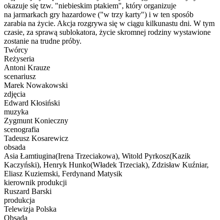
okazuje się tzw. "niebieskim ptakiem", który organizuje
na jarmarkach gry hazardowe ("w trzy karty") i w ten sposób
zarabia na życie. Akcja rozgrywa się w ciągu kilkunastu dni. W tym
czasie, za sprawą sublokatora, życie skromnej rodziny wystawione
zostanie na trudne próby.
Twórcy
Reżyseria
Antoni Krauze
scenariusz
Marek Nowakowski
zdjęcia
Edward Kłosiński
muzyka
Zygmunt Konieczny
scenografia
Tadeusz Kosarewicz
obsada
Asia Łamtiugina(Irena Trzeciakowa), Witold Pyrkosz(Kazik
Kaczyński), Henryk Hunko(Władek Trzeciak), Zdzisław Kuźniar,
Eliasz Kuziemski, Ferdynand Matysik
kierownik produkcji
Ruszard Barski
produkcja
Telewizja Polska
Obsada