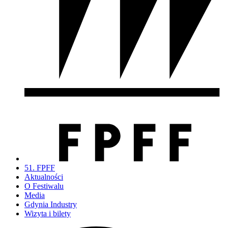
51. FPFF
Aktualności
O Festiwalu
Media
Gdynia Industry
Wizyta i bilety