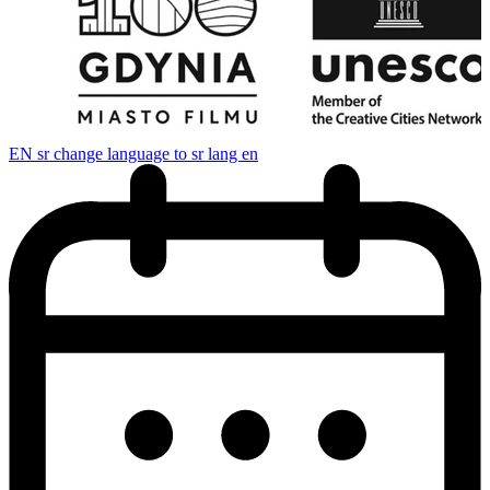
EN
sr change language to sr lang en