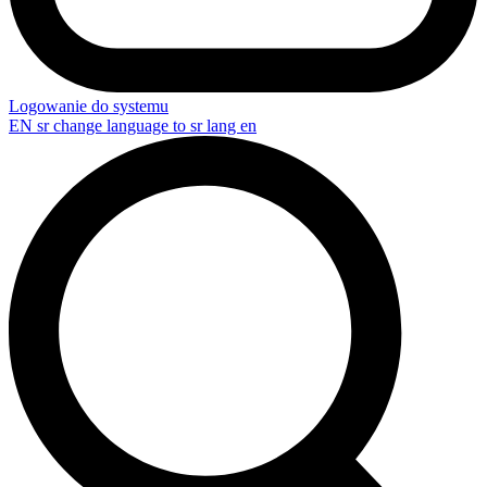
Logowanie do systemu
EN
sr change language to sr lang en