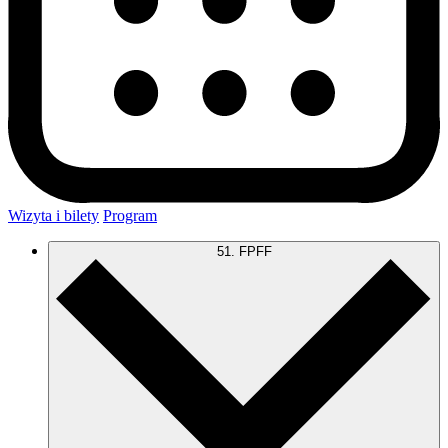
Wizyta i bilety
Program
51. FPFF