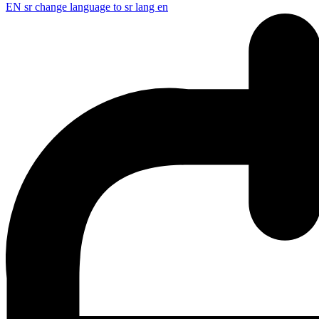
EN
sr change language to sr lang en