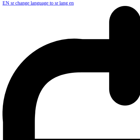
EN
sr change language to sr lang en