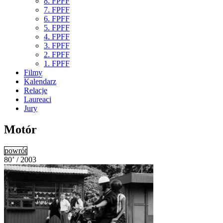
8. FPFF
7. FPFF
6. FPFF
5. FPFF
4. FPFF
3. FPFF
2. FPFF
1. FPFF
Filmy
Kalendarz
Relacje
Laureaci
Jury
Motór
powrót
80’ / 2003