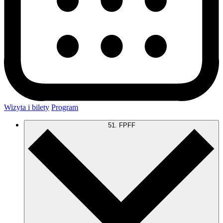
Wizyta i bilety
Program
51. FPFF