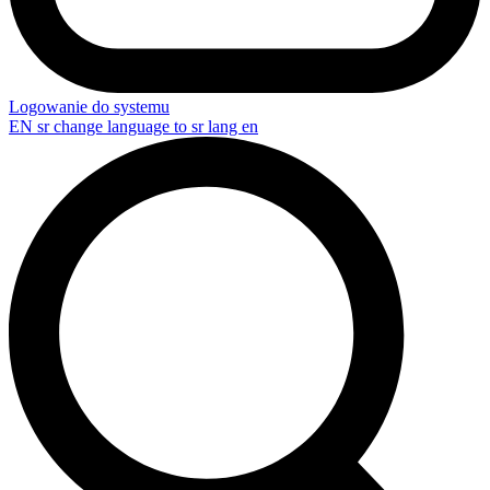
Logowanie do systemu
EN
sr change language to sr lang en