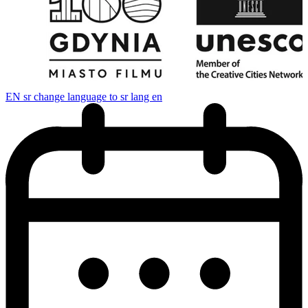
EN
sr change language to sr lang en