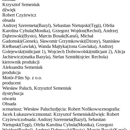
Krzysztof Semeniuk
dźwięk
Robert Czyżewicz
obsada
Andrzej Szeremeta(Bazyl), Sebastian Nietupski(Tęgi), Ofelia
Karolina Cybula(Monika), Grzegorz Wojdon(Rechol), Andrzej
Dąbrowski(Bysio), Marcin Bosak(Karaś), Michał
Gadomski(Gienek), Sławomir Grzymkowski(Dżony), Stanisław
Kiełbasa(Gawlak), Wanda Majtyka(żona Gawlaka), Andrzej
Golejewski(milicjant 1), Wojciech Dobrowolski(milicjant 2), Alicja
Jachiewicz(matka Bazyla), Stefan Szmidt(ojciec Rechola)
kierownik produkcji
Aleksandra Semeniuk
produkcja
Motór-Film Sp. z o.o.
producent
Wiesław Paluch, Krzysztof Semeniuk
dystrybucja
otwarta
Obsada
scenariusz: Wiesław Paluchzdjęcia: Robert Nofikowscenografia:
Jacek Łukaszewiczmontaż: Krzysztof Semeniukdźwięk: Robert
Czyżewiczobsada: Andrzej Szeremeta(Bazyl), Sebastian
Nietupski(Tęgi), Ofelia Karolina Cybula(Monika), Grzegorz
Wojdon(Rechol), Andrzej Dąbrowski(Bysio), Marcin Bosak(Karaś),