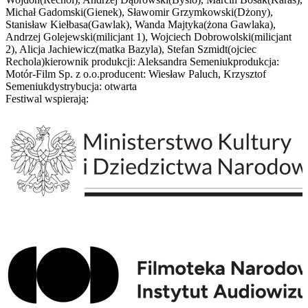
Michał Gadomski(Gienek), Sławomir Grzymkowski(Dżony),
Stanisław Kiełbasa(Gawlak), Wanda Majtyka(żona Gawlaka),
Andrzej Golejewski(milicjant 1), Wojciech Dobrowolski(milicjant
2), Alicja Jachiewicz(matka Bazyla), Stefan Szmidt(ojciec
Rechola)kierownik produkcji: Aleksandra Semeniukprodukcja:
Motór-Film Sp. z o.o.producent: Wiesław Paluch, Krzysztof
Semeniukdystrybucja: otwarta
Festiwal wspierają: