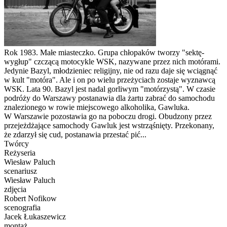
Rok 1983. Małe miasteczko. Grupa chłopaków tworzy "sektę-
wygłup" czczącą motocykle WSK, nazywane przez nich motórami.
Jedynie Bazyl, młodzieniec religijny, nie od razu daje się wciągnąć
w kult "motóra". Ale i on po wielu przeżyciach zostaje wyznawcą
WSK. Lata 90. Bazyl jest nadal gorliwym "motórzystą". W czasie
podróży do Warszawy postanawia dla żartu zabrać do samochodu
znalezionego w rowie miejscowego alkoholika, Gawluka.
W Warszawie pozostawia go na poboczu drogi. Obudzony przez
przejeżdżające samochody Gawluk jest wstrząśnięty. Przekonany,
że zdarzył się cud, postanawia przestać pić...
Twórcy
Reżyseria
Wiesław Paluch
scenariusz
Wiesław Paluch
zdjęcia
Robert Nofikow
scenografia
Jacek Łukaszewicz
montaż