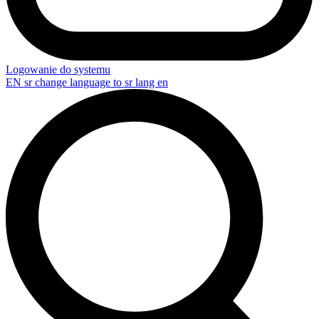
Logowanie do systemu
EN
sr change language to sr lang en