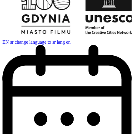
EN
sr change language to sr lang en