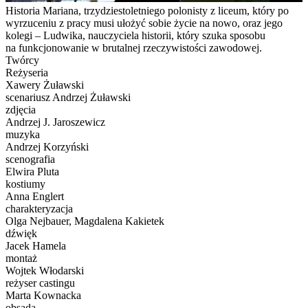
Historia Mariana, trzydziestoletniego polonisty z liceum, który
po
wyrzuceniu z pracy musi ułożyć sobie życie na nowo, oraz jego
kolegi – Ludwika, nauczyciela historii, który szuka
sposobu
na funkcjonowanie w brutalnej rzeczywistości zawodowej.
Twórcy
Reżyseria
Xawery Żuławski
scenariusz Andrzej Żuławski
zdjęcia
Andrzej J. Jaroszewicz
muzyka
Andrzej Korzyński
scenografia
Elwira Pluta
kostiumy
Anna Englert
charakteryzacja
Olga Nejbauer, Magdalena Kakietek
dźwięk
Jacek Hamela
montaż
Wojtek Włodarski
reżyser castingu
Marta Kownacka
obsada