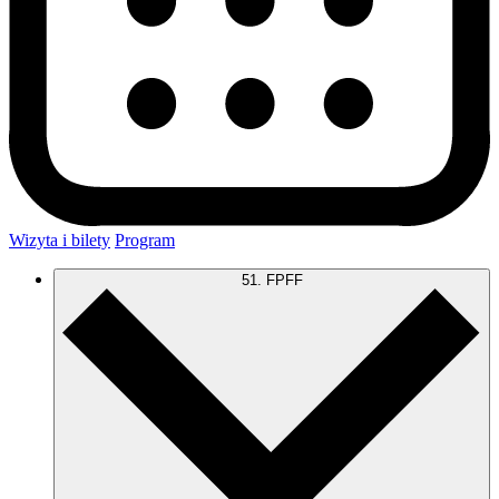
Wizyta i bilety
Program
51. FPFF