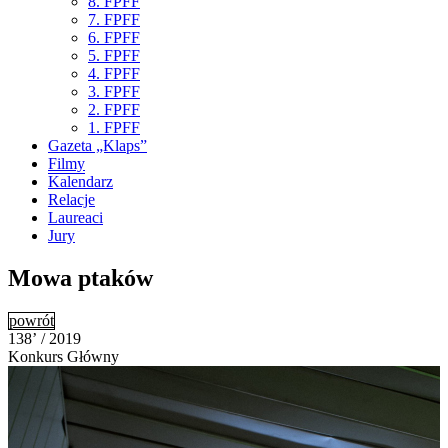
8. FPFF
7. FPFF
6. FPFF
5. FPFF
4. FPFF
3. FPFF
2. FPFF
1. FPFF
Gazeta „Klaps”
Filmy
Kalendarz
Relacje
Laureaci
Jury
Mowa ptaków
powrót
138’ / 2019
Konkurs Główny