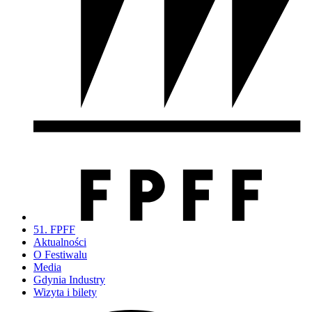
51. FPFF
Aktualności
O Festiwalu
Media
Gdynia Industry
Wizyta i bilety