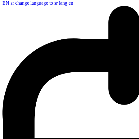
EN
sr change language to sr lang en