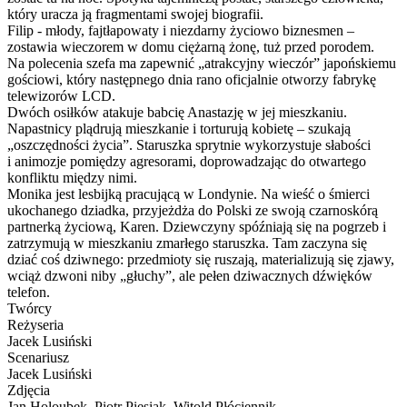
który uracza ją fragmentami swojej biografii.
Filip - młody, fajtłapowaty i niezdarny życiowo biznesmen –
zostawia wieczorem w domu ciężarną żonę, tuż przed porodem.
Na polecenia szefa ma zapewnić „atrakcyjny wieczór” japońskiemu
gościowi, który następnego dnia rano oficjalnie otworzy fabrykę
telewizorów LCD.
Dwóch osiłków atakuje babcię Anastazję w jej mieszkaniu.
Napastnicy plądrują mieszkanie i torturują kobietę – szukają
„oszczędności życia”. Staruszka sprytnie wykorzystuje słabości
i animozje pomiędzy agresorami, doprowadzając do otwartego
konfliktu między nimi.
Monika jest lesbijką pracującą w Londynie. Na wieść o śmierci
ukochanego dziadka, przyjeżdża do Polski ze swoją czarnoskórą
partnerką życiową, Karen. Dziewczyny spóźniają się na pogrzeb i
zatrzymują w mieszkaniu zmarłego staruszka. Tam zaczyna się
dziać coś dziwnego: przedmioty się ruszają, materializują się zjawy,
wciąż dzwoni niby „głuchy”, ale pełen dziwacznych dźwięków
telefon.
Twórcy
Reżyseria
Jacek Lusiński
Scenariusz
Jacek Lusiński
Zdjęcia
Jan Holoubek, Piotr Piesiak, Witold Płóciennik