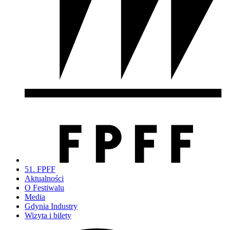
51. FPFF
Aktualności
O Festiwalu
Media
Gdynia Industry
Wizyta i bilety