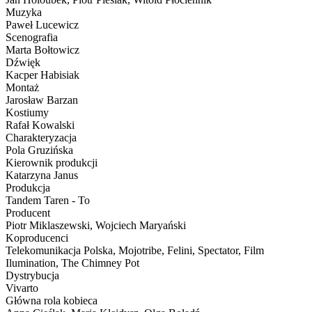
Muzyka
Paweł Lucewicz
Scenografia
Marta Bołtowicz
Dźwięk
Kacper Habisiak
Montaż
Jarosław Barzan
Kostiumy
Rafał Kowalski
Charakteryzacja
Pola Gruzińska
Kierownik produkcji
Katarzyna Janus
Produkcja
Tandem Taren - To
Producent
Piotr Miklaszewski, Wojciech Maryański
Koproducenci
Telekomunikacja Polska, Mojotribe, Felini, Spectator, Film
Ilumination, The Chimney Pot
Dystrybucja
Vivarto
Główna rola kobieca