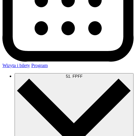
Wizyta i bilety
Program
51. FPFF