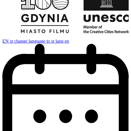
EN
sr change language to sr lang en