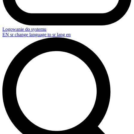
Logowanie do systemu
EN
sr change language to sr lang en