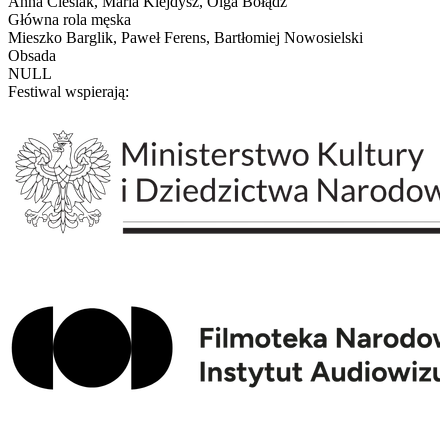
Anna Cieślak, Maria Klejdysz, Olga Bołądź
Główna rola męska
Mieszko Barglik, Paweł Ferens, Bartłomiej Nowosielski
Obsada
NULL
Festiwal wspierają: