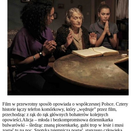
Film w przewrotny sposób opowiada o współczesnej Polsce. Cztery
historie łączy telefon komórkowy, który „wędruje” przez film,
przechodząc z rąk do rąk głównych bohaterów kolejnych
opowieści.Alicja – młoda i bezkompromisowa dziennikarka
bulwarówki – śledząc znaną piosenkarkę, gubi trop w lesie i musi
zostać tu na noc. Spotyka tajemniczą postać, starszego człowieka,