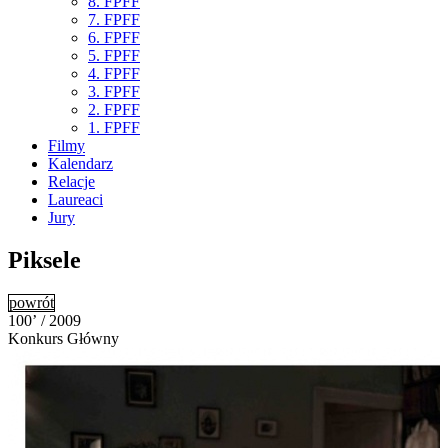
8. FPFF
7. FPFF
6. FPFF
5. FPFF
4. FPFF
3. FPFF
2. FPFF
1. FPFF
Filmy
Kalendarz
Relacje
Laureaci
Jury
Piksele
powrót
100’ / 2009
Konkurs Główny