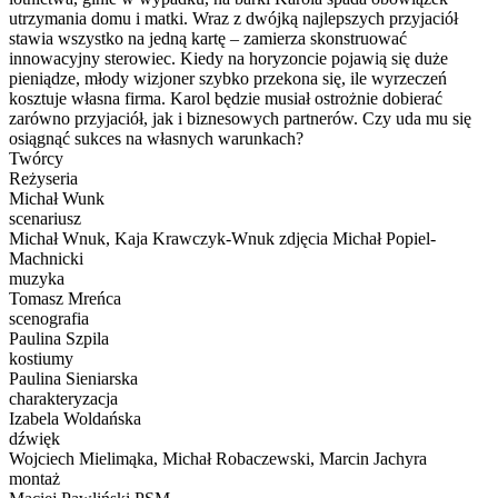
utrzymania domu i matki. Wraz z dwójką najlepszych przyjaciół
stawia wszystko na jedną kartę – zamierza skonstruować
innowacyjny sterowiec. Kiedy na horyzoncie pojawią się duże
pieniądze, młody wizjoner szybko przekona się, ile wyrzeczeń
kosztuje własna firma. Karol będzie musiał ostrożnie dobierać
zarówno przyjaciół, jak i biznesowych partnerów. Czy uda mu się
osiągnąć sukces na własnych warunkach?
Twórcy
Reżyseria
Michał Wunk
scenariusz
Michał Wnuk, Kaja Krawczyk-Wnuk zdjęcia Michał Popiel-
Machnicki
muzyka
Tomasz Mreńca
scenografia
Paulina Szpila
kostiumy
Paulina Sieniarska
charakteryzacja
Izabela Woldańska
dźwięk
Wojciech Mielimąka, Michał Robaczewski, Marcin Jachyra
montaż