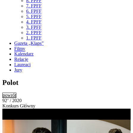
8. FPFF
7. FPFF
6. FPFF
5. FPFF
4. FPFF
3. FPFF
2. FPFF
1. FPFF
Gazeta „Klaps”
Filmy
Kalendarz
Relacje
Laureaci
Jury
Polot
powrót
92’ / 2020
Konkurs Główny