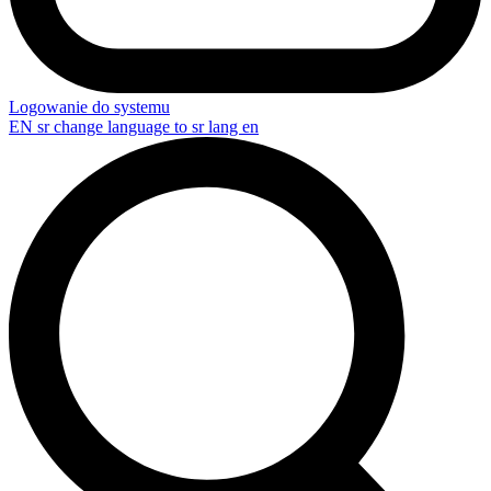
Logowanie do systemu
EN
sr change language to sr lang en