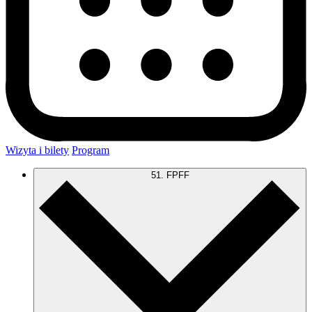
Wizyta i bilety
Program
51. FPFF