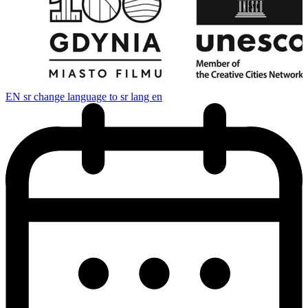
EN
sr change language to sr lang en