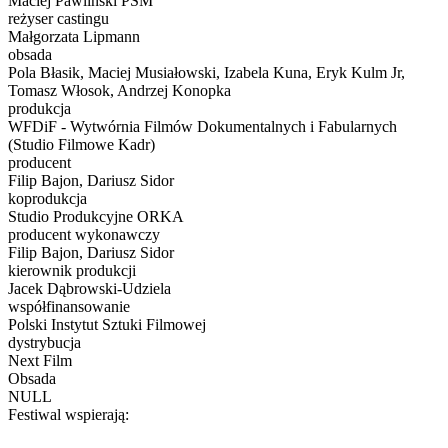
Maciej Pawliński PSM
reżyser castingu
Małgorzata Lipmann
obsada
Pola Błasik, Maciej Musiałowski, Izabela Kuna, Eryk Kulm Jr,
Tomasz Włosok, Andrzej Konopka
produkcja
WFDiF - Wytwórnia Filmów Dokumentalnych i Fabularnych
(Studio Filmowe Kadr)
producent
Filip Bajon, Dariusz Sidor
koprodukcja
Studio Produkcyjne ORKA
producent wykonawczy
Filip Bajon, Dariusz Sidor
kierownik produkcji
Jacek Dąbrowski-Udziela
współfinansowanie
Polski Instytut Sztuki Filmowej
dystrybucja
Next Film
Obsada
NULL
Festiwal wspierają: