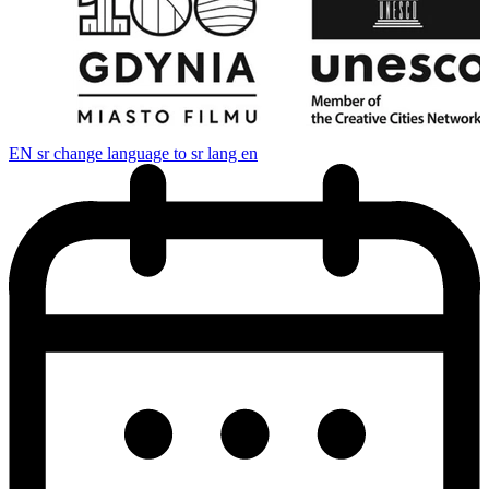
EN
sr change language to sr lang en