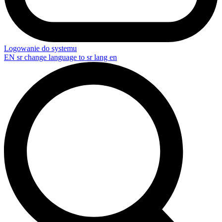
Logowanie do systemu
EN
sr change language to sr lang en