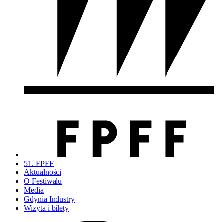
51. FPFF
Aktualności
O Festiwalu
Media
Gdynia Industry
Wizyta i bilety