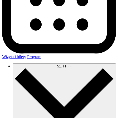
Wizyta i bilety
Program
51. FPFF