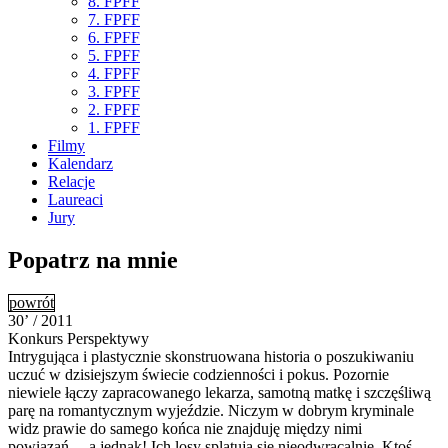
8. FPFF
7. FPFF
6. FPFF
5. FPFF
4. FPFF
3. FPFF
2. FPFF
1. FPFF
Filmy
Kalendarz
Relacje
Laureaci
Jury
Popatrz na mnie
powrót
30’ / 2011
Konkurs Perspektywy
Intrygująca i plastycznie skonstruowana historia o poszukiwaniu
uczuć w dzisiejszym świecie codzienności i pokus. Pozornie
niewiele łączy zapracowanego lekarza, samotną matkę i szczęśliwą
parę na romantycznym wyjeździe. Niczym w dobrym kryminale
widz prawie do samego końca nie znajduję między nimi
powiązań… a jednak! Ich losy splątują się nieodwracalnie. Ktoś