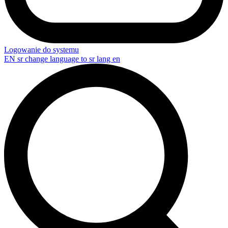
Logowanie do systemu
EN
sr change language to sr lang en