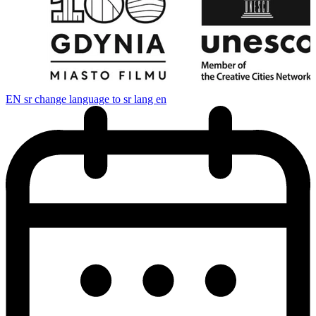
EN
sr change language to sr lang en