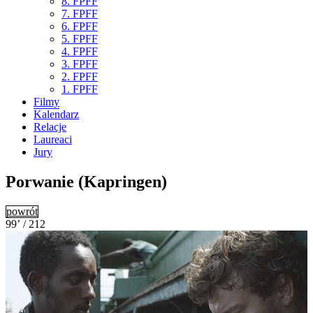
8. FPFF
7. FPFF
6. FPFF
5. FPFF
4. FPFF
3. FPFF
2. FPFF
1. FPFF
Filmy
Kalendarz
Relacje
Laureaci
Jury
Porwanie (Kapringen)
powrót
99’ / 212