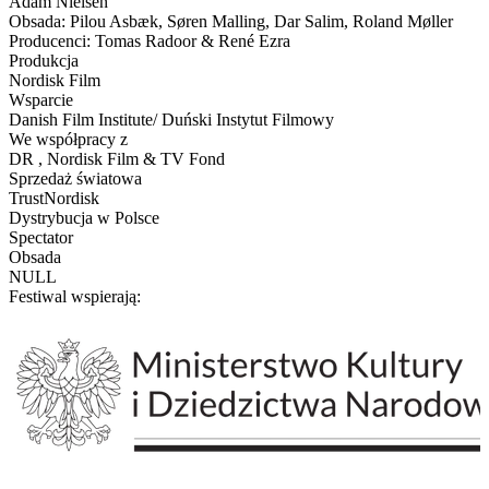
Adam Nielsen
Obsada: Pilou Asbæk, Søren Malling, Dar Salim, Roland Møller
Producenci: Tomas Radoor & René Ezra
Produkcja
Nordisk Film
Wsparcie
Danish Film Institute/ Duński Instytut Filmowy
We współpracy z
DR , Nordisk Film & TV Fond
Sprzedaż światowa
TrustNordisk
Dystrybucja w Polsce
Spectator
Obsada
NULL
Festiwal wspierają: