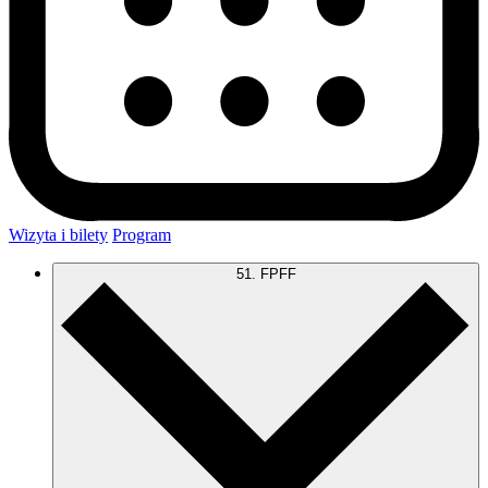
Wizyta i bilety
Program
51. FPFF