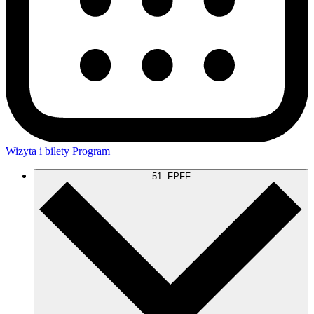
Wizyta i bilety
Program
51. FPFF