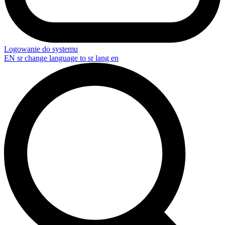
Logowanie do systemu
EN
sr change language to sr lang en