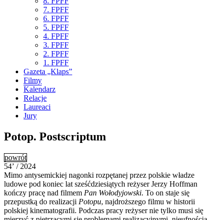
8. FPFF
7. FPFF
6. FPFF
5. FPFF
4. FPFF
3. FPFF
2. FPFF
1. FPFF
Gazeta „Klaps”
Filmy
Kalendarz
Relacje
Laureaci
Jury
Potop. Postscriptum
powrót
54’ / 2024
Mimo antysemickiej nagonki rozpętanej przez polskie władze
ludowe pod koniec lat sześćdziesiątych reżyser Jerzy Hoffman
kończy pracę nad filmem
Pan Wołodyjowski
. To on staje się
przepustką do realizacji
Potopu
, najdroższego filmu w historii
polskiej kinematografii. Podczas pracy reżyser nie tylko musi się
mierzyć z piętrzącymi się problemami realizacyjnymi, nieufnością