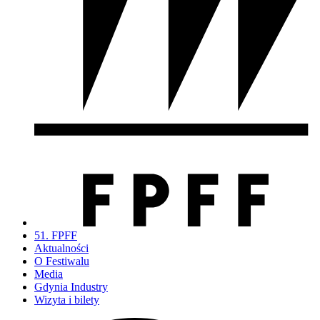
51. FPFF
Aktualności
O Festiwalu
Media
Gdynia Industry
Wizyta i bilety