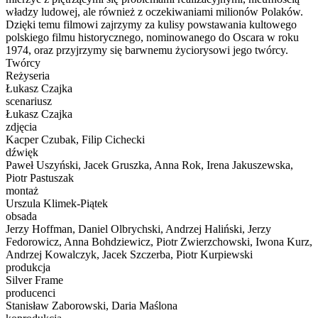
władzy ludowej, ale również z oczekiwaniami milionów Polaków.
Dzięki temu filmowi zajrzymy za kulisy powstawania kultowego
polskiego filmu historycznego, nominowanego do Oscara w roku
1974, oraz przyjrzymy się barwnemu życiorysowi jego twórcy.
Twórcy
Reżyseria
Łukasz Czajka
scenariusz
Łukasz Czajka
zdjęcia
Kacper Czubak, Filip Cichecki
dźwięk
Paweł Uszyński, Jacek Gruszka, Anna Rok, Irena Jakuszewska,
Piotr Pastuszak
montaż
Urszula Klimek-Piątek
obsada
Jerzy Hoffman, Daniel Olbrychski, Andrzej Haliński, Jerzy
Fedorowicz, Anna Bohdziewicz, Piotr Zwierzchowski, Iwona Kurz,
Andrzej Kowalczyk, Jacek Szczerba, Piotr Kurpiewski
produkcja
Silver Frame
producenci
Stanisław Zaborowski, Daria Maślona