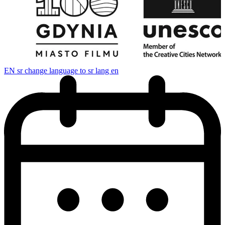
EN
sr change language to sr lang en