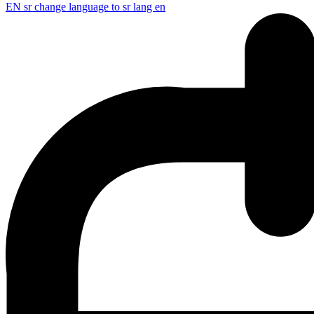
EN
sr change language to sr lang en