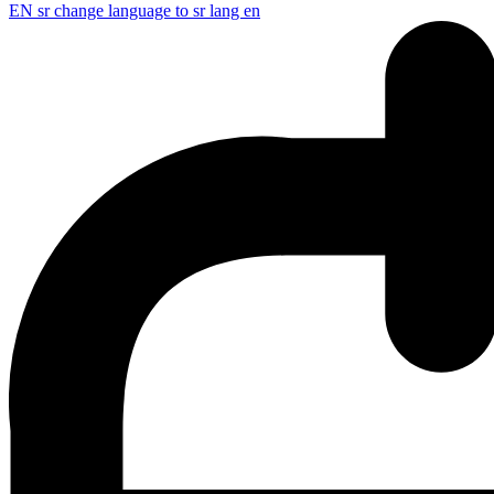
EN
sr change language to sr lang en