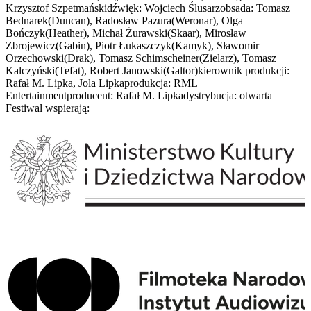
Krzysztof Szpetmańskidźwięk: Wojciech Ślusarzobsada: Tomasz
Bednarek(Duncan), Radosław Pazura(Weronar), Olga
Bończyk(Heather), Michał Żurawski(Skaar), Mirosław
Zbrojewicz(Gabin), Piotr Łukaszczyk(Kamyk), Sławomir
Orzechowski(Drak), Tomasz Schimscheiner(Zielarz), Tomasz
Kalczyński(Tefat), Robert Janowski(Galtor)kierownik produkcji:
Rafał M. Lipka, Jola Lipkaprodukcja: RML
Entertainmentproducent: Rafał M. Lipkadystrybucja: otwarta
Festiwal wspierają: