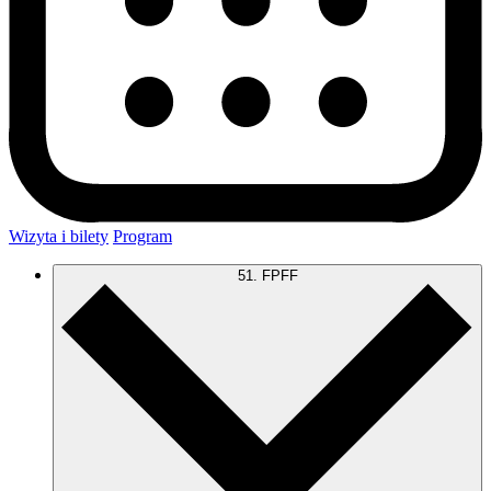
Wizyta i bilety
Program
51. FPFF