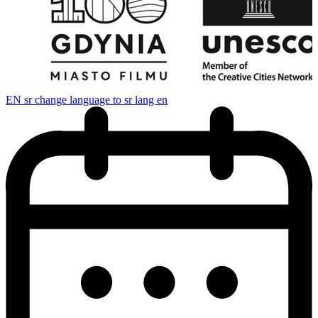
EN
sr change language to sr lang en