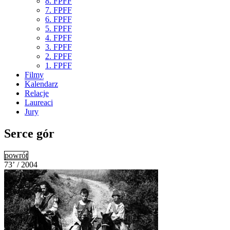
8. FPFF
7. FPFF
6. FPFF
5. FPFF
4. FPFF
3. FPFF
2. FPFF
1. FPFF
Filmy
Kalendarz
Relacje
Laureaci
Jury
Serce gór
powrót
73’ / 2004