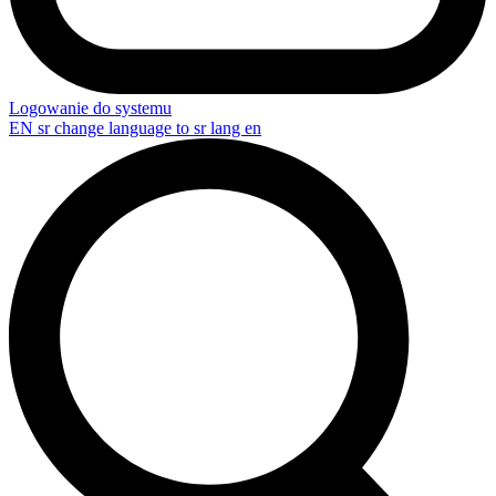
Logowanie do systemu
EN
sr change language to sr lang en