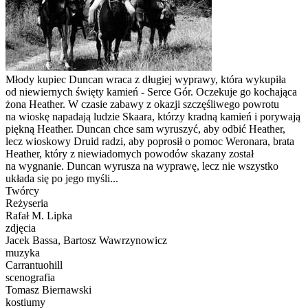
Młody kupiec Duncan wraca z długiej wyprawy, która wykupiła
od niewiernych święty kamień - Serce Gór. Oczekuje go kochająca
żona Heather. W czasie zabawy z okazji szczęśliwego powrotu
na wioskę napadają ludzie Skaara, którzy kradną kamień i porywają
piękną Heather. Duncan chce sam wyruszyć, aby odbić Heather,
lecz wioskowy Druid radzi, aby poprosił o pomoc Weronara, brata
Heather, który z niewiadomych powodów skazany został
na wygnanie. Duncan wyrusza na wyprawę, lecz nie wszystko
układa się po jego myśli...
Twórcy
Reżyseria
Rafał M. Lipka
zdjęcia
Jacek Bassa, Bartosz Wawrzynowicz
muzyka
Carrantuohill
scenografia
Tomasz Biernawski
kostiumy