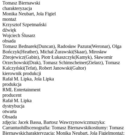
Tomasz Biernawski
charakteryzacja
Monika Neubart, Jola Figiel
montaż
Krzysztof Szpetmański
dźwięk
Wojciech Ślusarz
obsada
Tomasz Bednarek(Duncan), Radosław Pazura(Weronar), Olga
Bończyk(Heather), Michał Żurawski(Skaar), Mirosław
Zbrojewicz(Gabin), Piotr Łukaszczyk(Kamyk), Sławomir
Orzechowski(Drak), Tomasz Schimscheiner(Zielarz), Tomasz
Kalczyński(Tefat), Robert Janowski(Galtor)
kierownik produkcji
Rafał M. Lipka, Jola Lipka
produkcja
RML Entertainment
producent
Rafał M. Lipka
dystrybucja
otwarta
Obsada
zdjęcia: Jacek Bassa, Bartosz Wawrzynowiczmuzyka:
Carrantuohillscenografia: Tomasz Biernawskikostiumy: Tomasz
Biernawskicharakteryzacja: Monika Neubart, Jola Figielmontaż: