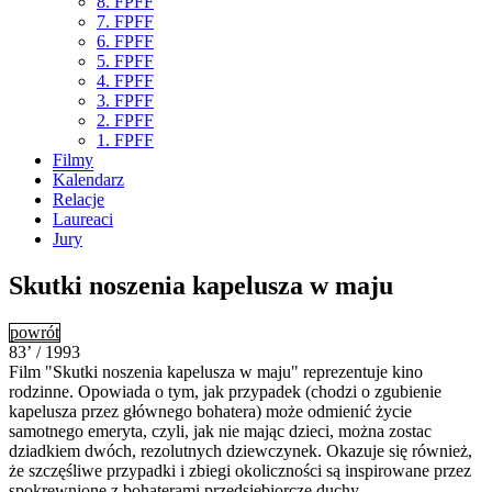
8. FPFF
7. FPFF
6. FPFF
5. FPFF
4. FPFF
3. FPFF
2. FPFF
1. FPFF
Filmy
Kalendarz
Relacje
Laureaci
Jury
Skutki noszenia kapelusza w maju
powrót
83’ / 1993
Film "Skutki noszenia kapelusza w maju" reprezentuje kino
rodzinne. Opowiada o tym, jak przypadek (chodzi o zgubienie
kapelusza przez głównego bohatera) może odmienić życie
samotnego emeryta, czyli, jak nie mając dzieci, można zostac
dziadkiem dwóch, rezolutnych dziewczynek. Okazuje się również,
że szczęśliwe przypadki i zbiegi okoliczności są inspirowane przez
spokrewnione z bohaterami przedsiębiorcze duchy...