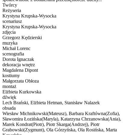
Twórcy
Reżyseria
Krystyna Krupska-Wysocka
scenariusz
Krystyna Krupska-Wysocka
zdjęcia
Grzegorz Kędzierski
muzyka
Michał Lorenc
scenografia
Dorota Ignaczak
dekoracja wnętrz
Magdalena Dipont
kostiumy
Małgorzata Obłoza
montaż
Elżbieta Kurkowska
dźwięk
Lech Brański, Elżbieta Hetman, Stanisław Nalazek
obsada
Wiesław Michnikowski(Mateusz), Barbara Kraftówna(Zofia),
Sławomira Łozińska(Maryla), Katarzyna Chrzanowska(Ania),
Marek Kondrat(Piotr), Piotr Skarga(Andrzej), Piotr
Grabowski(Zygmunt), Ola Górzyńska, Ola Rosińska, Marta