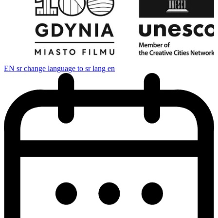
EN
sr change language to sr lang en