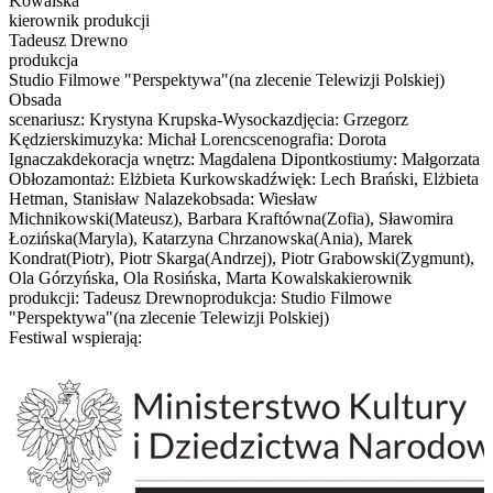
Kowalska
kierownik produkcji
Tadeusz Drewno
produkcja
Studio Filmowe "Perspektywa"(na zlecenie Telewizji Polskiej)
Obsada
scenariusz: Krystyna Krupska-Wysockazdjęcia: Grzegorz
Kędzierskimuzyka: Michał Lorencscenografia: Dorota
Ignaczakdekoracja wnętrz: Magdalena Dipontkostiumy: Małgorzata
Obłozamontaż: Elżbieta Kurkowskadźwięk: Lech Brański, Elżbieta
Hetman, Stanisław Nalazekobsada: Wiesław
Michnikowski(Mateusz), Barbara Kraftówna(Zofia), Sławomira
Łozińska(Maryla), Katarzyna Chrzanowska(Ania), Marek
Kondrat(Piotr), Piotr Skarga(Andrzej), Piotr Grabowski(Zygmunt),
Ola Górzyńska, Ola Rosińska, Marta Kowalskakierownik
produkcji: Tadeusz Drewnoprodukcja: Studio Filmowe
"Perspektywa"(na zlecenie Telewizji Polskiej)
Festiwal wspierają: