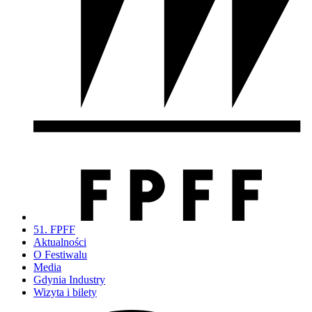
51. FPFF
Aktualności
O Festiwalu
Media
Gdynia Industry
Wizyta i bilety