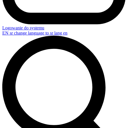
Logowanie do systemu
EN
sr change language to sr lang en