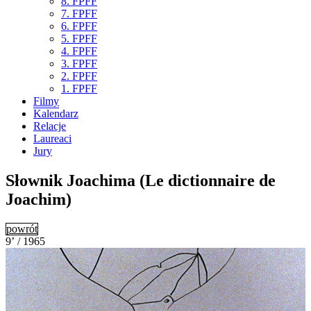
8. FPFF
7. FPFF
6. FPFF
5. FPFF
4. FPFF
3. FPFF
2. FPFF
1. FPFF
Filmy
Kalendarz
Relacje
Laureaci
Jury
Słownik Joachima (Le dictionnaire de
Joachim)
powrót
9’ / 1965