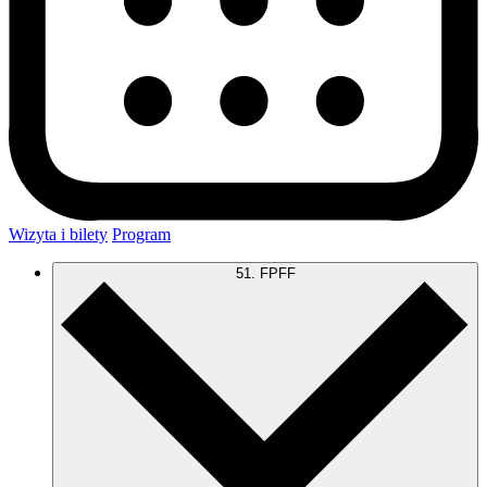
Wizyta i bilety
Program
51. FPFF