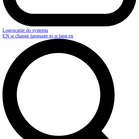
Logowanie do systemu
EN
sr change language to sr lang en