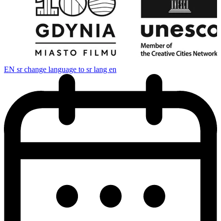
EN
sr change language to sr lang en