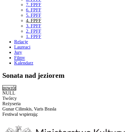
7. FPFF
6. FPFF
5. FPFF
4. FPFF
3. FPFF
2. FPFF
1. FPFF
Relacje
Laureaci
Jury
Filmy
Kalendarz
Sonata nad jeziorem
powrót
NULL
Twórcy
Reżyseria
Gunar Cilinskis, Varis Brasla
Festiwal wspierają: