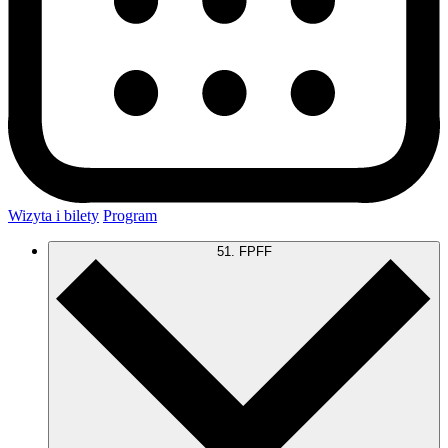
Wizyta i bilety
Program
51. FPFF