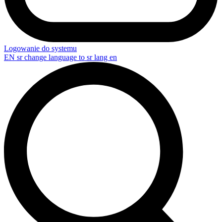
Logowanie do systemu
EN
sr change language to sr lang en