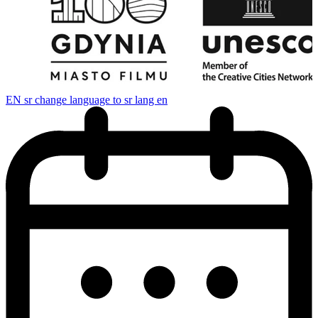
EN
sr change language to sr lang en