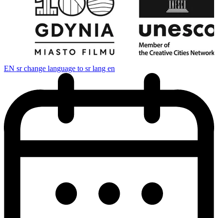
EN
sr change language to sr lang en