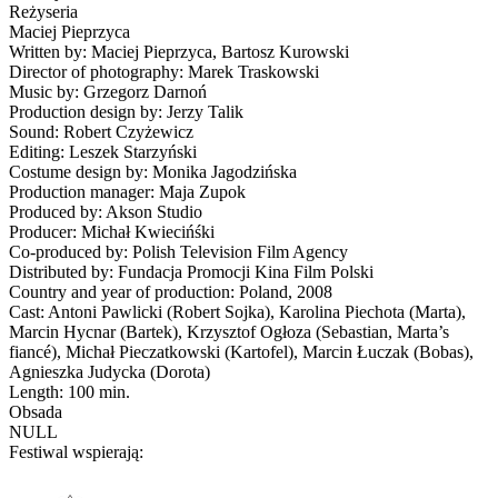
Reżyseria
Maciej Pieprzyca
Written by: Maciej Pieprzyca, Bartosz Kurowski
Director of photography: Marek Traskowski
Music by: Grzegorz Darnoń
Production design by: Jerzy Talik
Sound: Robert Czyżewicz
Editing: Leszek Starzyński
Costume design by: Monika Jagodzińska
Production manager: Maja Zupok
Produced by: Akson Studio
Producer: Michał Kwiecińśki
Co-produced by: Polish Television Film Agency
Distributed by: Fundacja Promocji Kina Film Polski
Country and year of production: Poland, 2008
Cast: Antoni Pawlicki (Robert Sojka), Karolina Piechota (Marta),
Marcin Hycnar (Bartek), Krzysztof Ogłoza (Sebastian, Marta’s
fiancé), Michał Pieczatkowski (Kartofel), Marcin Łuczak (Bobas),
Agnieszka Judycka (Dorota)
Length: 100 min.
Obsada
NULL
Festiwal wspierają: