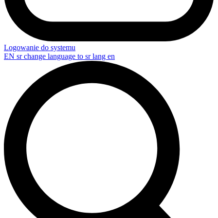
Logowanie do systemu
EN
sr change language to sr lang en