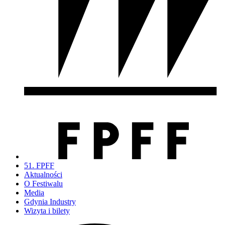
51. FPFF
Aktualności
O Festiwalu
Media
Gdynia Industry
Wizyta i bilety