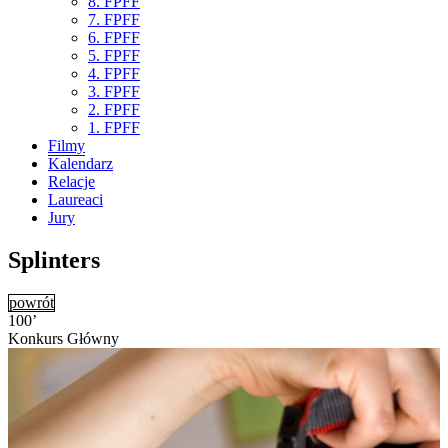
8. FPFF
7. FPFF
6. FPFF
5. FPFF
4. FPFF
3. FPFF
2. FPFF
1. FPFF
Filmy
Kalendarz
Relacje
Laureaci
Jury
Splinters
powrót
100’
Konkurs Główny