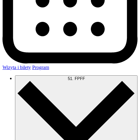
Wizyta i bilety
Program
51. FPFF