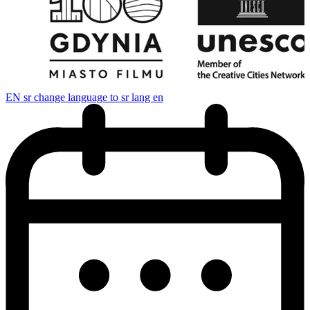
EN
sr change language to sr lang en