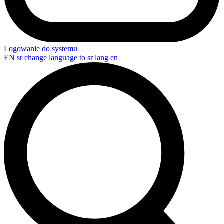
Logowanie do systemu
EN
sr change language to sr lang en