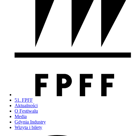
51. FPFF
Aktualności
O Festiwalu
Media
Gdynia Industry
Wizyta i bilety