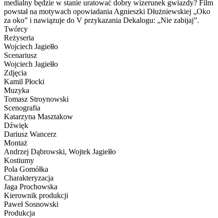
medialny będzie w stanie uratować dobry wizerunek gwiazdy? Film
powstał na motywach opowiadania Agnieszki Dłużniewskiej „Oko
za oko” i nawiązuje do V przykazania Dekalogu: „Nie zabijaj”.
Twórcy
Reżyseria
Wojciech Jagiełło
Scenariusz
Wojciech Jagiełło
Zdjęcia
Kamil Płocki
Muzyka
Tomasz Stroynowski
Scenografia
Katarzyna Masztakow
Dźwięk
Dariusz Wancerz
Montaż
Andrzej Dąbrowski, Wojtek Jagiełło
Kostiumy
Pola Gomółka
Charakteryzacja
Jaga Prochowska
Kierownik produkcji
Paweł Sosnowski
Produkcja