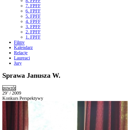
8. FPFF
7. FPFF
6. FPFF
5. FPFF
4. FPFF
3. FPFF
2. FPFF
1. FPFF
Filmy
Kalendarz
Relacje
Laureaci
Jury
Sprawa Janusza W.
powrót
29’ / 2009
Konkurs Perspektywy