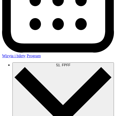
Wizyta i bilety
Program
51. FPFF