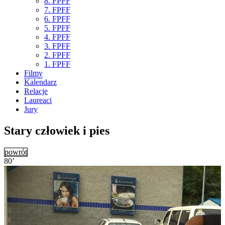
8. FPFF
7. FPFF
6. FPFF
5. FPFF
4. FPFF
3. FPFF
2. FPFF
1. FPFF
Filmy
Kalendarz
Relacje
Laureaci
Jury
Stary człowiek i pies
powrót
80’