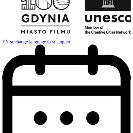
EN
sr change language to sr lang en