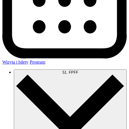
Wizyta i bilety
Program
51. FPFF