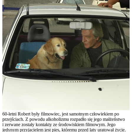
60-letni Robert były filmowiec, jest samotnym człowiekiem po
przejściach. Z powodu alkoholizmu rozpadło się jego małżeństwo
i zerwane zostały kontakty ze środowiskiem filmowym. Jego
jedynym przyjacielem jest pies, któremu przed laty uratował życie.