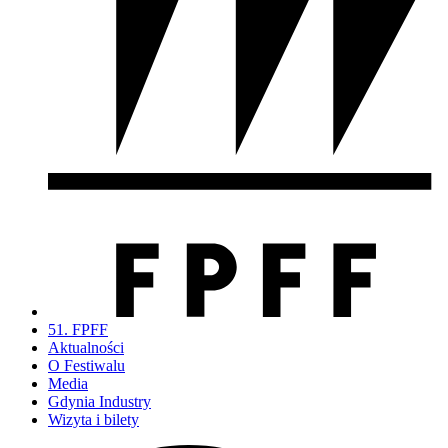
51. FPFF
Aktualności
O Festiwalu
Media
Gdynia Industry
Wizyta i bilety