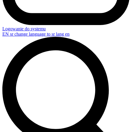
Logowanie do systemu
EN
sr change language to sr lang en