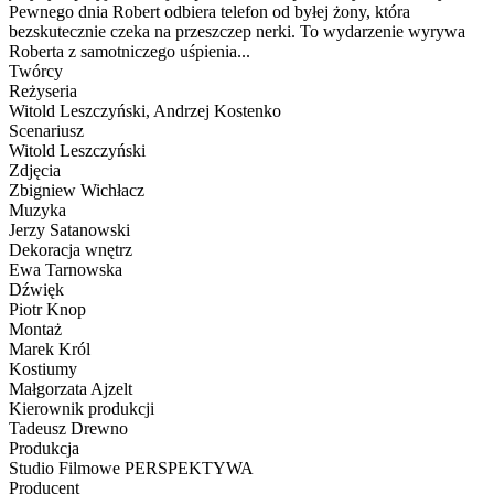
Pewnego dnia Robert odbiera telefon od byłej żony, która
bezskutecznie czeka na przeszczep nerki. To wydarzenie wyrywa
Roberta z samotniczego uśpienia...
Twórcy
Reżyseria
Witold Leszczyński, Andrzej Kostenko
Scenariusz
Witold Leszczyński
Zdjęcia
Zbigniew Wichłacz
Muzyka
Jerzy Satanowski
Dekoracja wnętrz
Ewa Tarnowska
Dźwięk
Piotr Knop
Montaż
Marek Król
Kostiumy
Małgorzata Ajzelt
Kierownik produkcji
Tadeusz Drewno
Produkcja
Studio Filmowe PERSPEKTYWA
Producent